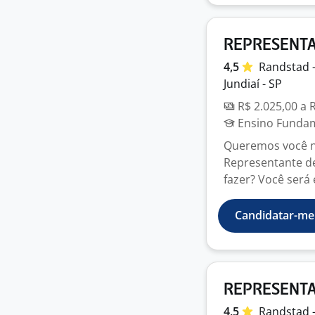
REPRESENTAN
4,5
Randstad 
Jundiaí - SP
R$ 2.025,00 a 
Ensino Fundame
Queremos você no
Representante de
fazer? Você será e
Candidatar-me
REPRESENTAN
4,5
Randstad 