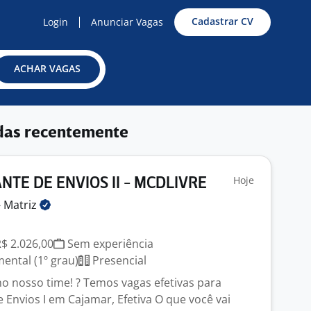
Cadastrar CV
Login
Anunciar Vagas
ACHAR VAGAS
das recentemente
Hoje
TE DE ENVIOS II - MCDLIVRE
-
Matriz
R$ 2.026,00
Sem experiência
ntal (1º grau)
Presencial
 nosso time! ? Temos vagas efetivas para
 Envios I em Cajamar, Efetiva O que você vai