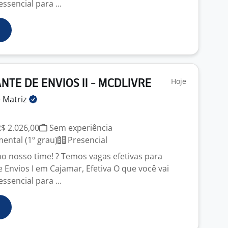
ssencial para ...
Hoje
TE DE ENVIOS II - MCDLIVRE
-
Matriz
R$ 2.026,00
Sem experiência
ntal (1º grau)
Presencial
 nosso time! ? Temos vagas efetivas para
 Envios I em Cajamar, Efetiva O que você vai
ssencial para ...