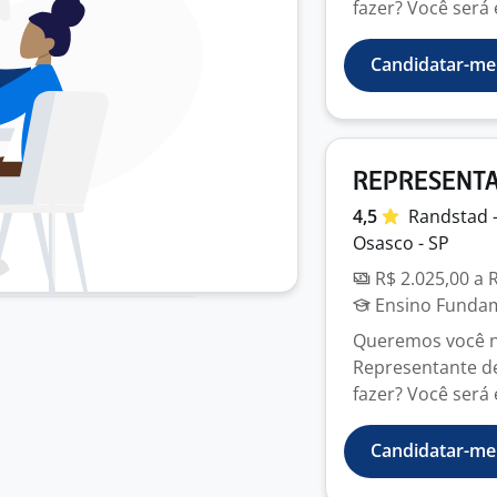
fazer? Você será e
Candidatar-me
REPRESENTAN
4,5
Randstad 
Osasco - SP
R$ 2.025,00 a 
Ensino Fundame
Queremos você no
Representante de
fazer? Você será e
Candidatar-me