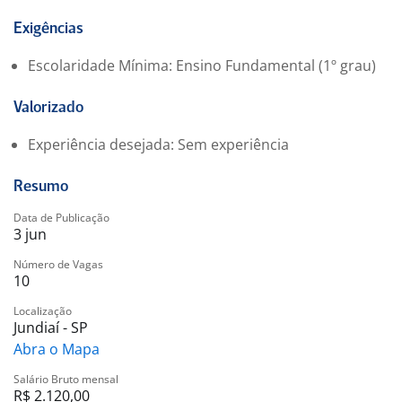
-. Convênio médico
-. Convênio Odontológico
Exigências
-. Premiação por produtividade
Escolaridade Mínima: Ensino Fundamental (1º grau)
-. Auxilio mobilidade ou Vale transporte
-. Convênio farmácia
Valorizado
Experiência desejada: Sem experiência
Resumo
Data de Publicação
3 jun
Número de Vagas
10
Localização
Jundiaí - SP
Abra o Mapa
Salário Bruto mensal
R$ 2.120,00