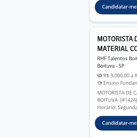
Candidatar-me
MOTORISTA D
MATERIAL C
RHF Talentos Boi
Boituva - SP
R$ 3.000,00 a 
Ensino Fundame
MOTORISTA DE C
BOITUVA (#1424) 
Horário: Segunda
Candidatar-me