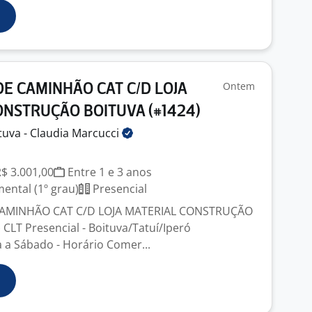
Ontem
E CAMINHÃO CAT C/D LOJA
ONSTRUÇÃO BOITUVA (#1424)
tuva - Claudia
Marcucci
R$ 3.001,00
Entre 1 e 3 anos
ntal (1º grau)
Presencial
AMINHÃO CAT C/D LOJA MATERIAL CONSTRUÇÃO
CLT Presencial - Boituva/Tatuí/Iperó
 a Sábado - Horário Comer...