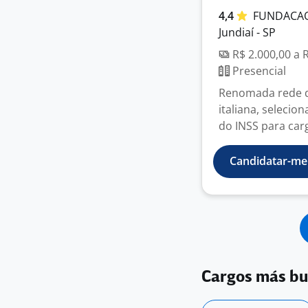
4,4
FUNDACA
Jundiaí - SP
R$ 2.000,00 a 
Presencial
Renomada rede de
italiana, selecio
do INSS para carg
Candidatar-me
Cargos más b