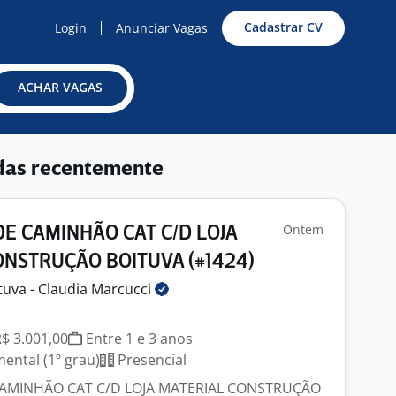
Cadastrar CV
Login
Anunciar Vagas
ACHAR VAGAS
das recentemente
Ontem
E CAMINHÃO CAT C/D LOJA
ONSTRUÇÃO BOITUVA (#1424)
tuva - Claudia
Marcucci
R$ 3.001,00
Entre 1 e 3 anos
ntal (1º grau)
Presencial
AMINHÃO CAT C/D LOJA MATERIAL CONSTRUÇÃO