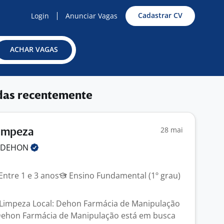
Cadastrar CV
Login
Anunciar Vagas
ACHAR VAGAS
das recentemente
28 mai
Limpeza
DEHON
Entre 1 e 3 anos
Ensino Fundamental (1º grau)
e Limpeza Local: Dehon Farmácia de Manipulação
ehon Farmácia de Manipulação está em busca