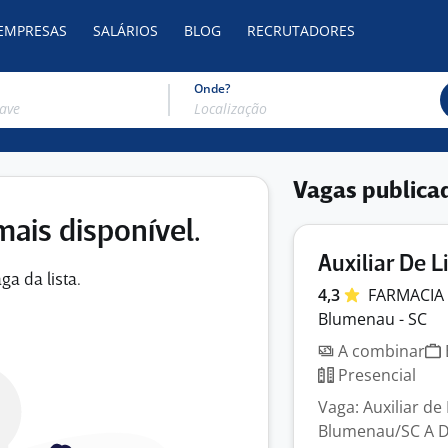
 EMPRESAS
SALÁRIOS
BLOG
RECRUTADORES
Onde?
Vagas publica
mais disponível.
Auxiliar De 
ga da lista.
4,3
FARMACIA
Blumenau - SC
A combinar
Presencial
Vaga: Auxiliar d
Blumenau/SC A D