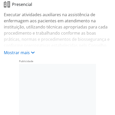
Presencial
Executar atividades auxiliares na assistência de
enfermagem aos pacientes em atendimento na
instituição, utilizando técnicas apropriadas para cada
procedimento e trabalhando conforme as boas
práticas, normas e procedimentos de biossegurança e
conforme prerrogativas estabelecidas pelo Conselho
de Classe, contribuindo com o tratamento e
Mostrar mais
recuperação do paciente no setor de Maternidade.
Benefícios:
-. VT