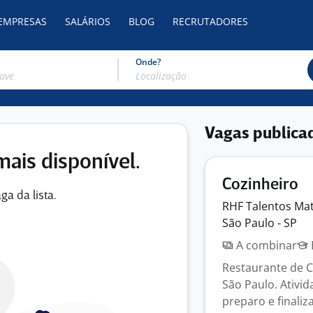
 EMPRESAS
SALÁRIOS
BLOG
RECRUTADORES
Onde?
Vagas publica
mais disponível.
Cozinheiro
ga da lista.
RHF Talentos
Mat
São Paulo - SP
A combinar
Restaurante de Cu
São Paulo. Ativi
preparo e finaliza