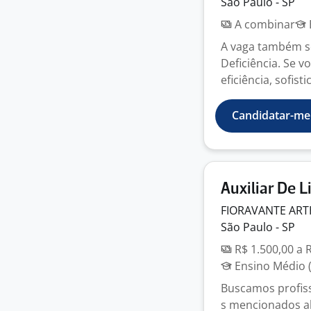
São Paulo - SP
A combinar
A vaga também se
Deficiência. Se v
eficiência, sofisti
Candidatar-me
Auxiliar De 
FIORAVANTE AR
São Paulo - SP
R$ 1.500,00 a 
Ensino Médio (
Buscamos profiss
s mencionados aba