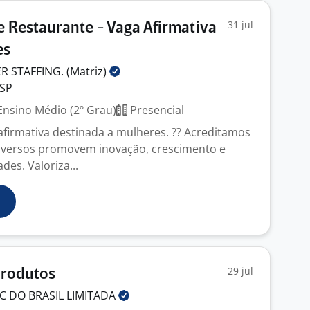
31 jul
 Restaurante - Vaga Afirmativa
es
 STAFFING.
(Matriz)
 SP
nsino Médio (2º Grau)
Presencial
afirmativa destinada a mulheres. ?? Acreditamos
iversos promovem inovação, crescimento e
es. Valoriza...
29 jul
Produtos
C DO BRASIL
LIMITADA