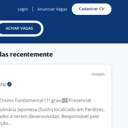
Cadastrar CV
Login
Anunciar Vagas
ACHAR VAGAS
das recentemente
Ontem
riz
Ensino Fundamental (1º grau)
Presencial
linária Japonesa (Sushi) localizado em Perdizes,
dades a serem desenvolvidas: Responsável pelo
ção...