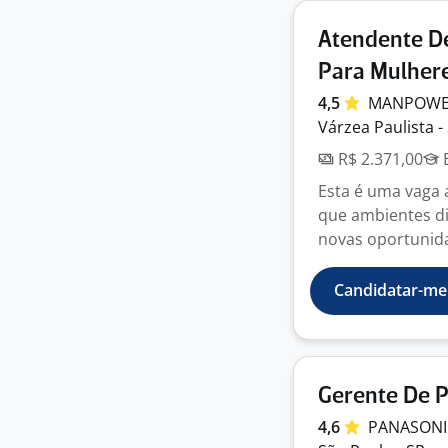
Atendente De
Para Mulher
4,5
MANPOWER
Várzea Paulista -
R$ 2.371,00
E
Esta é uma vaga 
que ambientes d
novas oportunidad
Candidatar-me
Gerente De 
4,6
PANASONI