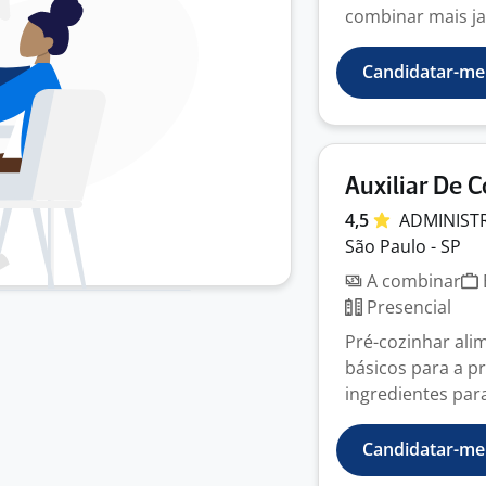
combinar mais jan
Candidatar-me
Auxiliar De 
4,5
ADMINIST
São Paulo - SP
A combinar
Presencial
Pré-cozinhar ali
básicos para a p
ingredientes para
Candidatar-me