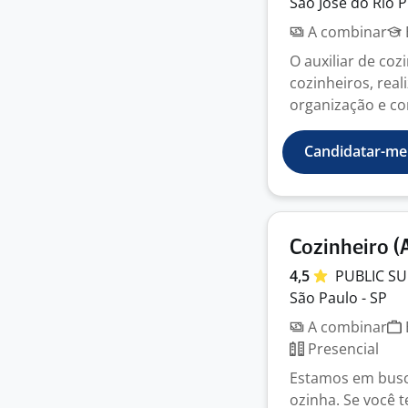
São José do Rio P
A combinar
O auxiliar de coz
cozinheiros, real
organização e con
Candidatar-me
Cozinheiro (
4,5
PUBLIC
SU
São Paulo - SP
A combinar
Presencial
Estamos em busca
ozinha. Se você t