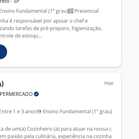
reto - SP
Ensino Fundamental (1º grau)
Presencial
inha é responsável por apoiar o chef e
izando tarefas de pré-preparo, higienização,
trole de estoqu...
Hoje
A)
PERMERCADO
Entre 1 e 3 anos
Ensino Fundamental (1º grau)
 de um(a) Cozinheiro (a) para atuar na nossa c
em paixão pela culinária, experiência na cozinha