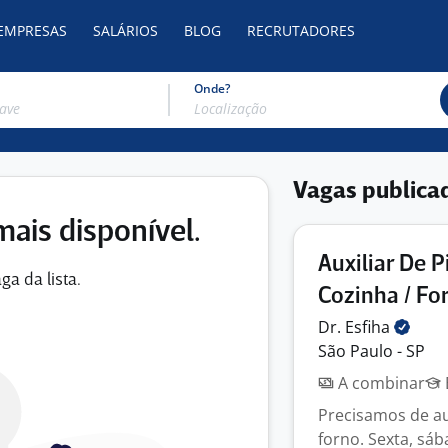
 EMPRESAS
SALÁRIOS
BLOG
RECRUTADORES
Onde?
Vagas publica
mais disponível.
Auxiliar De P
ga da lista.
Cozinha / Fo
Dr.
Esfiha
São Paulo - SP
A combinar
Precisamos de au
forno. Sexta, sáb