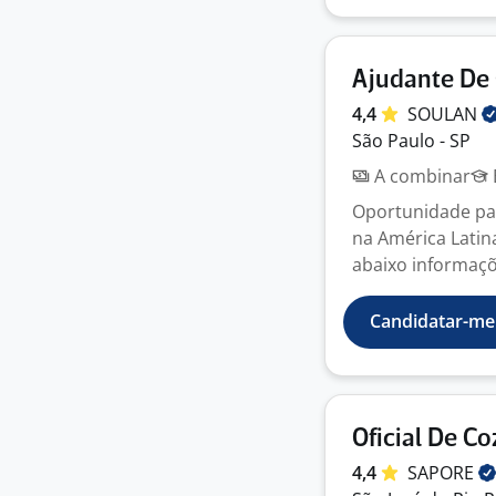
Ajudante De
4,4
SOULAN
São Paulo - SP
A combinar
Oportunidade par
na América Latin
abaixo informaçõe
Candidatar-me
Oficial De C
4,4
SAPORE