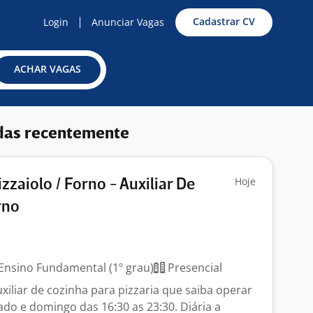
Cadastrar CV
Login
Anunciar Vagas
ACHAR VAGAS
das recentemente
Hoje
izzaiolo / Forno - Auxiliar De
rno
Ensino Fundamental (1º grau)
Presencial
xiliar de cozinha para pizzaria que saiba operar
ado e domingo das 16:30 as 23:30. Diária a