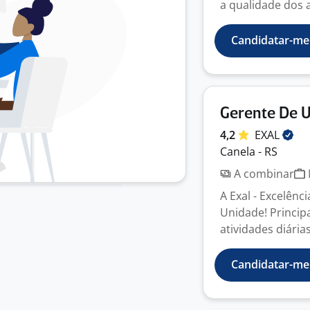
a qualidade dos a
Candidatar-me
Gerente De U
4,2
EXAL
Canela - RS
A combinar
A Exal - Excelênc
Unidade! Principa
atividades diárias
Candidatar-me