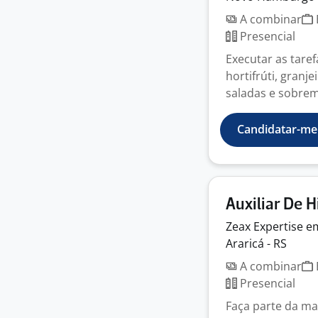
A combinar
Presencial
Executar as tare
hortifrúti, granj
saladas e sobreme
Candidatar-me
Auxiliar De 
Zeax Expertise 
Araricá - RS
A combinar
Presencial
Faça parte da mai