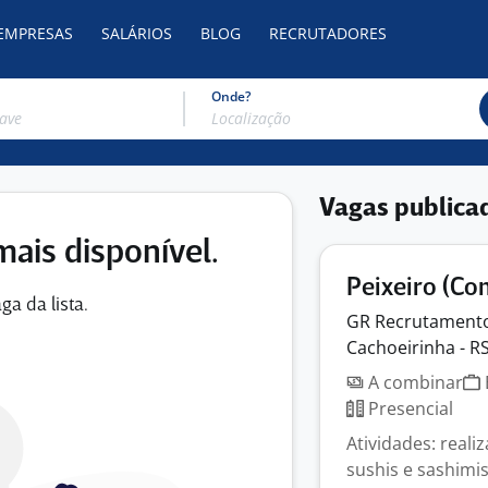
 EMPRESAS
SALÁRIOS
BLOG
RECRUTADORES
Onde?
Vagas publica
mais disponível.
Peixeiro (Co
ga da lista.
GR Recrutamento
Cachoeirinha - R
A combinar
Presencial
Atividades: reali
sushis e sashimis