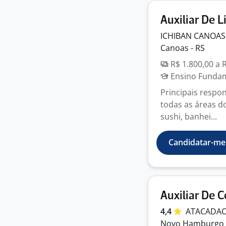
Auxiliar De 
ICHIBAN
CANOA
Canoas - RS
R$ 1.800,00 a 
Ensino Fundame
Principais respon
todas as áreas do
sushi, banhei...
Candidatar-me
Auxiliar De 
4,4
ATACADA
Novo Hamburgo 