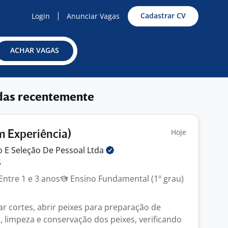
Cadastrar CV
Login
Anunciar Vagas
ACHAR VAGAS
das recentemente
Hoje
m Experiência)
 E Seleção De Pessoal
Ltda
S
Entre 1 e 3 anos
Ensino Fundamental (1º grau)
zar cortes, abrir peixes para preparação de
, limpeza e conservação dos peixes, verificando