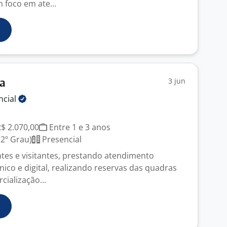
m foco em ate...
3 jun
ta
ncial
R$ 2.070,00
Entre 1 e 3 anos
2º Grau)
Presencial
ntes e visitantes, prestando atendimento
ônico e digital, realizando reservas das quadras
cialização...