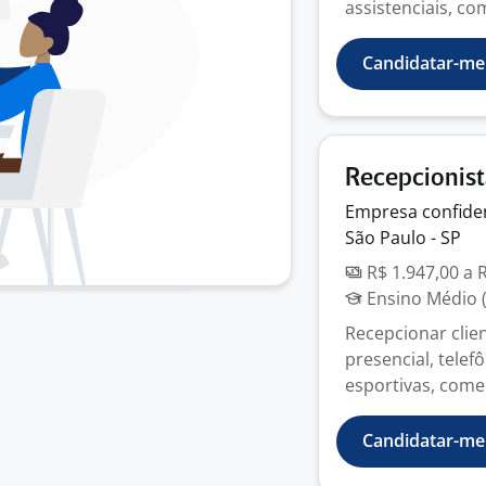
assistenciais, co
Candidatar-me
Recepcionis
Empresa
confide
São Paulo - SP
R$ 1.947,00 a 
Ensino Médio (
Recepcionar clie
presencial, telef
esportivas, comer
Candidatar-me