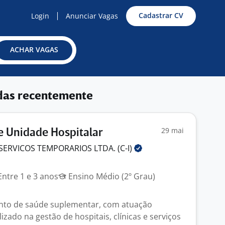
Cadastrar CV
Login
Anunciar Vagas
ACHAR VAGAS
das recentemente
29 mai
 Unidade Hospitalar
SERVICOS TEMPORARIOS LTDA.
(C-I)
ntre 1 e 3 anos
Ensino Médio (2º Grau)
to de saúde suplementar, com atuação
lizado na gestão de hospitais, clínicas e serviços