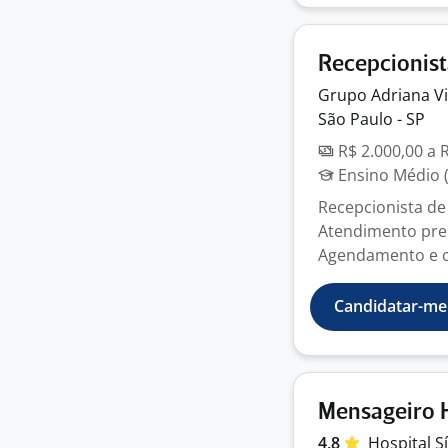
Recepcionist
Grupo Adriana
V
São Paulo - SP
R$ 2.000,00 a 
Ensino Médio (
Recepcionista de 
Atendimento pres
Agendamento e c
Candidatar-me
Mensageiro H
4,8
Hospital
S