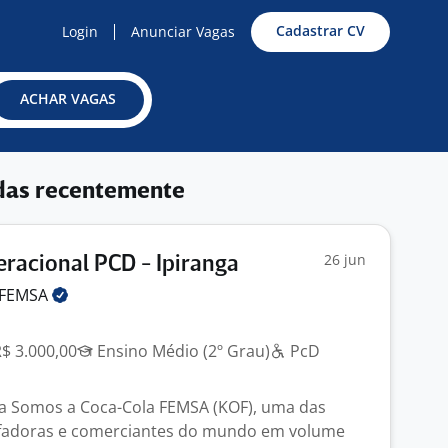
Cadastrar CV
Login
Anunciar Vagas
ACHAR VAGAS
das recentemente
26 jun
racional PCD - Ipiranga
FEMSA
R$ 3.000,00
Ensino Médio (2º Grau)
PcD
ga Somos a Coca-Cola FEMSA (KOF), uma das
fadoras e comerciantes do mundo em volume