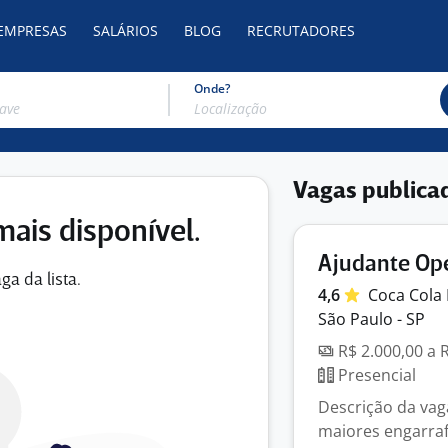
 EMPRESAS
SALÁRIOS
BLOG
RECRUTADORES
Onde?
Vagas publica
mais disponível.
Ajudante Ope
ga da lista.
4,6
Coca Cola
São Paulo - SP
R$ 2.000,00 a 
Presencial
Descrição da va
maiores engarra