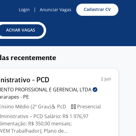
Cadastrar CV
Login
Anunciar Vagas
ACHAR VAGAS
das recentemente
2 jun
inistrativo - PCD
ENTO PROFISSIONAL E GERENCIAL
LTDA
rarapes - PE
nsino Médio (2º Grau)
PcD
Presencial
dministrativo – PCD Salário: R$ 1.976,97
Alimentação: R$ 350,00 mensais;
(VEM Trabalhador); Plano de...