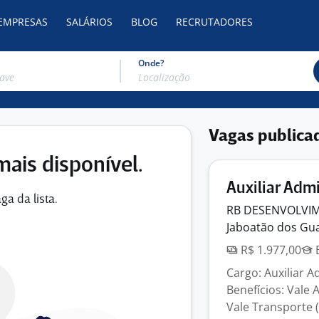
 EMPRESAS
SALÁRIOS
BLOG
RECRUTADORES
Onde?
Vagas publica
mais disponível.
Auxiliar Adm
ga da lista.
RB DESENVOLVIM
Jaboatão dos Gua
R$ 1.977,00
E
Cargo: Auxiliar A
Benefícios: Vale 
Vale Transporte 