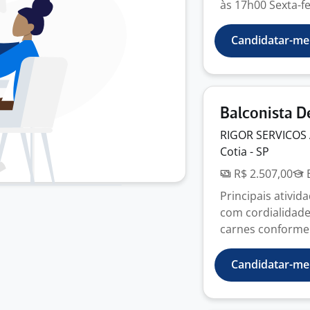
às 17h00 Sexta-fei
Candidatar-me
Balconista 
RIGOR SERVICOS
Cotia - SP
R$ 2.507,00
E
Principais ativid
com cordialidade 
carnes conforme 
Candidatar-me