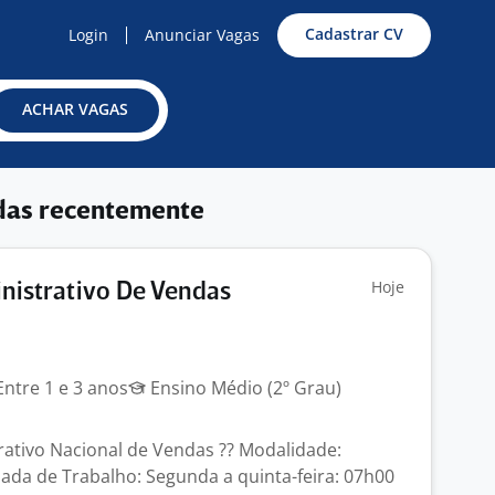
Cadastrar CV
Login
Anunciar Vagas
ACHAR VAGAS
das recentemente
Hoje
inistrativo De Vendas
ntre 1 e 3 anos
Ensino Médio (2º Grau)
trativo Nacional de Vendas ?? Modalidade:
nada de Trabalho: Segunda a quinta-feira: 07h00