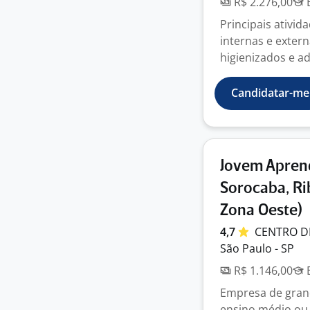
R$ 2.276,00
E
Principais ativid
internas e exter
higienizados e ad
Candidatar-me
Jovem Aprend
Sorocaba, Ri
Zona Oeste)
4,7
CENTRO D
São Paulo - SP
R$ 1.146,00
E
Empresa de gran
ensino médio ou t