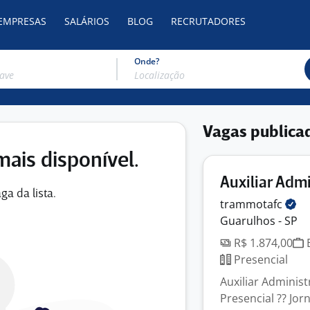
 EMPRESAS
SALÁRIOS
BLOG
RECRUTADORES
Onde?
Vagas publica
mais disponível.
Auxiliar Adm
ga da lista.
trammotafc
Guarulhos - SP
R$ 1.874,00
E
Presencial
Auxiliar Adminis
Presencial ?? Jor