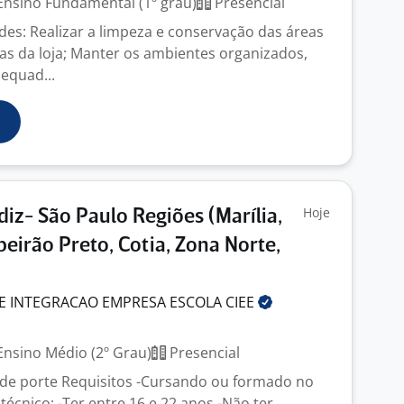
nsino Fundamental (1º grau)
Presencial
ades: Realizar a limpeza e conservação das áreas
nas da loja; Manter os ambientes organizados,
equad...
Hoje
iz- São Paulo Regiões (Marília,
beirão Preto, Cotia, Zona Norte,
E INTEGRACAO EMPRESA ESCOLA
CIEE
nsino Médio (2º Grau)
Presencial
de porte Requisitos -Cursando ou formado no
écnico; -Ter entre 16 e 22 anos -Não ter