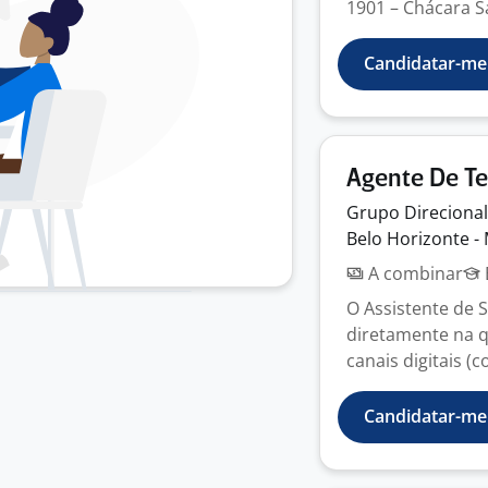
1901 – Chácara Sa
Candidatar-me
Agente De T
Grupo
Direciona
Belo Horizonte -
A combinar
O Assistente de 
diretamente na q
canais digitais (co
Candidatar-me