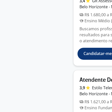
3,4
GR
Assess
Belo Horizonte -
R$ 1.680,00 a 
Ensino Médio (
Buscamos profis
resultados para s
o atendimento rec
Candidatar-me
Atendente De
3,9
Estilo
Tele
Belo Horizonte -
R$ 1.621,00 a 
Ensino Fundame