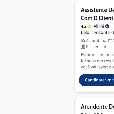
Assistente D
Com O Client
4,2
All
Pé
Belo Horizonte -
A combinar
Presencial
Estamos em busc
focadas em resul
você vai fazer: A
Candidatar-me
Atendente D