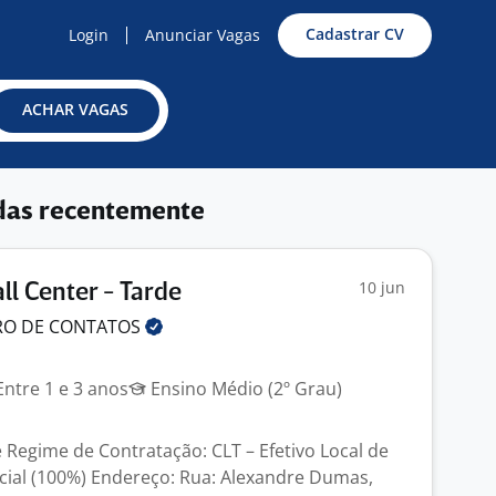
Cadastrar CV
Login
Anunciar Vagas
ACHAR VAGAS
das recentemente
10 jun
ll Center - Tarde
RO DE
CONTATOS
ntre 1 e 3 anos
Ensino Médio (2º Grau)
 Regime de Contratação: CLT – Efetivo Local de
cial (100%) Endereço: Rua: Alexandre Dumas,