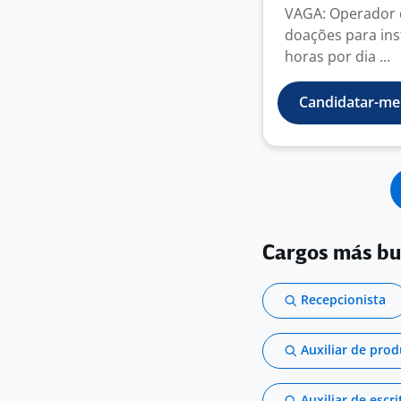
VAGA: Operador d
doações para inst
horas por dia ...
Candidatar-me
Cargos más b
Recepcionista
Auxiliar de pro
Auxiliar de escri