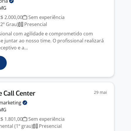
oria
 MG
R$ 2.000,00
Sem experiência
2º Grau)
Presencial
sional com agilidade e comprometido com
e juntar ao nosso time. O profissional realizará
eptivo e a...
29 mai
 Call Center
marketing
 MG
R$ 1.801,00
Sem experiência
ntal (1º grau)
Presencial