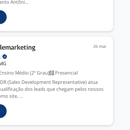
nto Antôni...
26 mai
elemarketing
l.
 MG
Ensino Médio (2º Grau)
Presencial
SDR (Sales Development Representative) atua
ualificação dos leads que chegam pelos nossos
mo site, ...