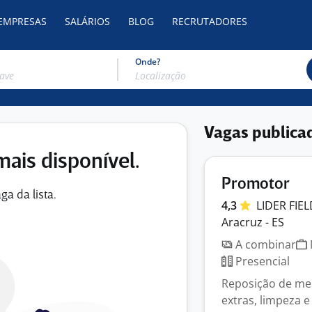
 EMPRESAS
SALÁRIOS
BLOG
RECRUTADORES
Onde?
Vagas publica
mais disponível.
Promotor
ga da lista.
4,3
LIDER
FIE
Aracruz - ES
A combinar
Presencial
Reposição de me
extras, limpeza 