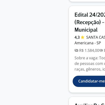
Edital 24/20
(Recepção) -
Municipal
4,3
SANTA CA
Americana - SP
R$ 1.584,00
E
Sobre a vaga: To
de pessoas com de
raças, gêneros, id
Candidatar-me