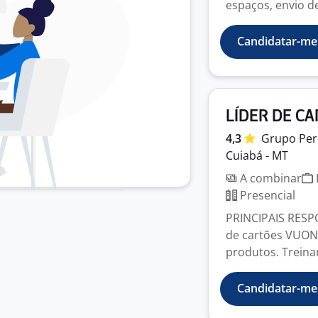
espaços, envio de 
Candidatar-me
LÍDER DE CA
4,3
Grupo
Per
Cuiabá - MT
A combinar
Presencial
PRINCIPAIS RESP
de cartões VUON
produtos. Treinar 
Candidatar-me