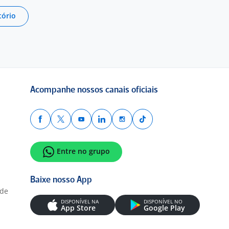
tório
Acompanhe nossos canais oficiais
Entre no grupo
Baixe nosso App
ade
DISPONÍVEL NA
DISPONÍVEL NO
App Store
Google Play