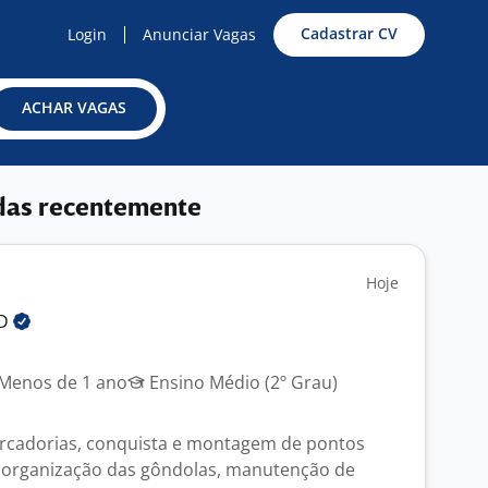
Cadastrar CV
Login
Anunciar Vagas
ACHAR VAGAS
das recentemente
Hoje
LD
Menos de 1 ano
Ensino Médio (2º Grau)
rcadorias, conquista e montagem de pontos
e organização das gôndolas, manutenção de