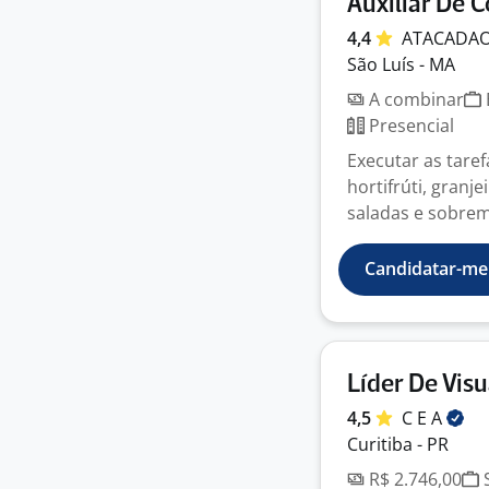
Auxiliar De
4,4
ATACADA
São Luís - MA
A combinar
Presencial
Executar as tare
hortifrúti, granj
saladas e sobrem
Candidatar-me
Líder De Vis
4,5
C E
A
Curitiba - PR
R$ 2.746,00
S