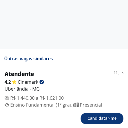
Assistência odontológica
Auxílio-refeição ou Auxílio-alimentação
Vale-transporte
Bônus por atingimento de meta
Day off no seu aniversário
Seguro de vida;
Gympass;
Totalpass;
Desconto em produtos;
Outras vagas similares
O que mais você vai encontrar por aqui?
11 jun
Atendente
Ambiente lúdico e descontraído
4,2
Cinemark
Uberlândia - MG
R$ 1.440,00 a R$ 1.621,00
Ensino Fundamental (1º grau)
Presencial
Candidatar-me