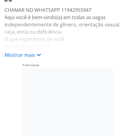
CHAMAR NO WHATSAPP 11942955947
Aqui você é bem-vindo(a) em todas as vagas
independentemente de gênero, orientação sexual,
raça, etnia ou deficiência.
O que esperamos de você:
Satisfação em Servir
Unidos pela Diversão
Mostrar mais
Paixão pelo Negócio
Essência da Simplicidade
Respeito pelo Amanhã
Responsabilidades e atribuições
Realizar atendimento aos clientes, identificando as
necessidades e orientando com todas as informações
necessárias sobre os produtos disponíveis e sua
adequada utilização, aplicando o método de vendas,
visando a excelência e o encantamento dos clientes;