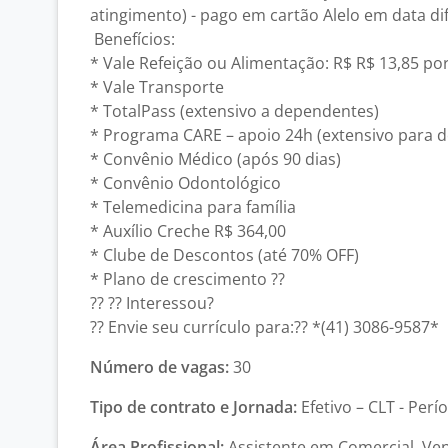
atingimento) - pago em cartão Alelo em data 
Benefícios:
* Vale Refeição ou Alimentação: R$ R$ 13,85 po
* Vale Transporte
* TotalPass (extensivo a dependentes)
* Programa CARE – apoio 24h (extensivo para 
* Convênio Médico (após 90 dias)
* Convênio Odontológico
* Telemedicina para família
* Auxílio Creche R$ 364,00
* Clube de Descontos (até 70% OFF)
* Plano de crescimento ??
?? ?? Interessou?
?? Envie seu currículo para:?? *(41) 3086-9587*
Número de vagas:
30
Tipo de contrato e Jornada:
Efetivo – CLT - Perí
Área Profissional:
Assistente em Comercial, Ve