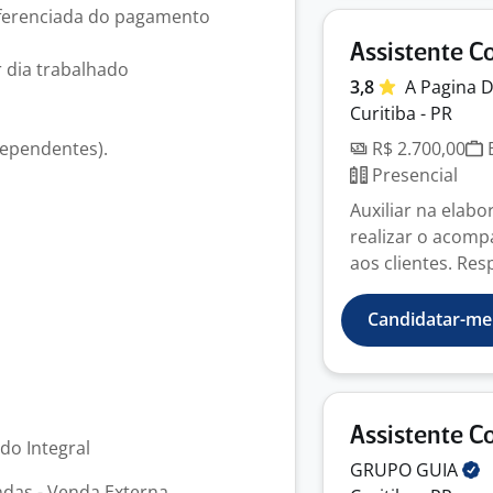
diferenciada do pagamento
Assistente C
r dia trabalhado
3,8
A Pagina
D
Curitiba - PR
dependentes).
R$ 2.700,00
E
Presencial
Auxiliar na elab
realizar o acom
aos clientes. Res
Candidatar-me
Assistente C
odo Integral
GRUPO
GUIA
ndas - Venda Externa