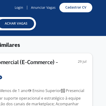
Cadastrar CV
Login
Anunciar Vagas
ACHAR VAGAS
imilares
29 jul
omercial (E-Commerce) -
Menos de 1 ano
Ensino Superior
Presencial
ar suporte operacional e estratégico à equipe
tão dos canais de marketplace; Acompanhar