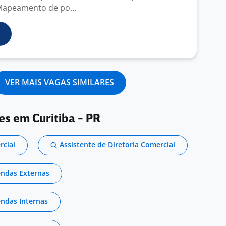
Mapeamento de po...
VER MAIS VAGAS SIMILARES
es em Curitiba - PR
rcial
Assistente de Diretoria Comercial
endas Externas
endas Internas