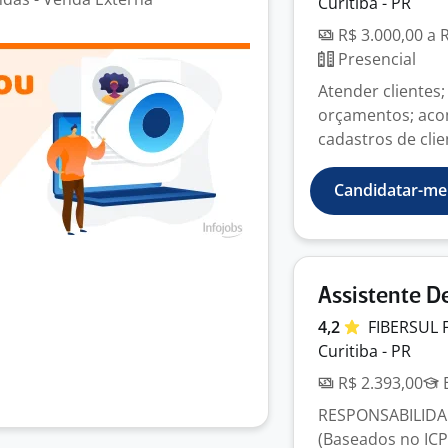
Curitiba - PR
R$ 3.000,00 a 
Presencial
Atender clientes;
orçamentos; acom
cadastros de clien
Candidatar-me
Assistente D
4,2
FIBERSUL 
Curitiba - PR
R$ 2.393,00
E
RESPONSABILIDADE
(Baseados no ICP)