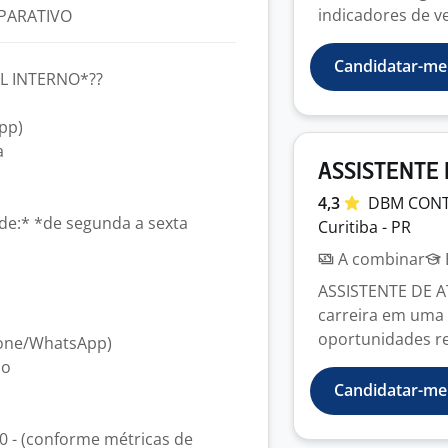
indicadores de ve
PARATIVO
Candidatar-me
L INTERNO*??
pp)
a
ASSISTENTE
4,3
DBM CON
de:* *de segunda a sexta
Curitiba - PR
*
A combinar
ASSISTENTE DE A
carreira em uma 
oportunidades re
fone/WhatsApp)
ão
Candidatar-me
00 - (conforme métricas de