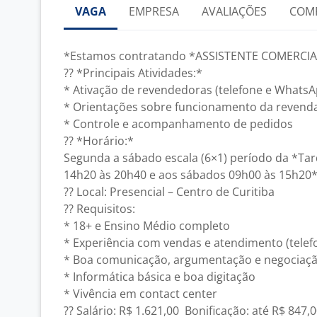
VAGA
EMPRESA
AVALIAÇÕES
COM
*Estamos contratando *ASSISTENTE COMERCIA
?? *Principais Atividades:*
* Ativação de revendedoras (telefone e WhatsA
* Orientações sobre funcionamento da revend
* Controle e acompanhamento de pedidos
?? *Horário:*
Segunda a sábado escala (6×1) período da *Tar
14h20 às 20h40 e aos sábados 09h00 às 15h20
?? Local: Presencial – Centro de Curitiba
?? Requisitos:
* 18+ e Ensino Médio completo
* Experiência com vendas e atendimento (tele
* Boa comunicação, argumentação e negociaç
* Informática básica e boa digitação
* Vivência em contact center
?? Salário: R$ 1.621,00 Bonificação: até R$ 847,