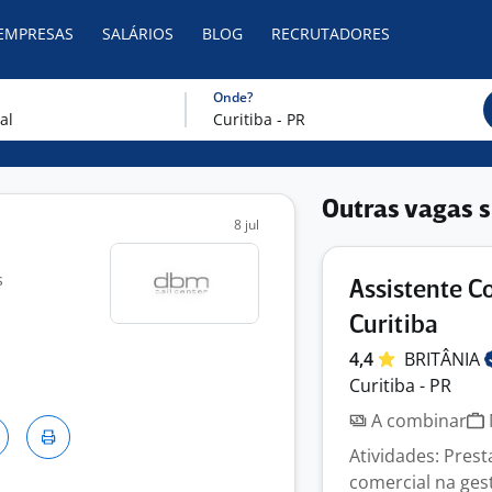
 EMPRESAS
SALÁRIOS
BLOG
RECRUTADORES
Onde?
Outras vagas s
8 jul
s
Assistente C
Curitiba
4,4
BRITÂNIA
Curitiba - PR
A combinar
Atividades: Prest
comercial na ges