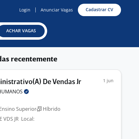
Cadastrar CV
Login
Anunciar Vagas
ACHAR VAGAS
das recentemente
1 jun
inistrativo(A) De Vendas Jr
HUMANOS
Ensino Superior
Híbrido
 VDS JR Local:
maré/SP