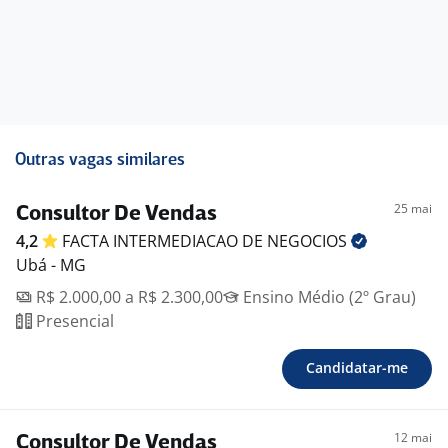
Aprendizagem contínua
Pensamento crítico
Inteligência emocional
Organização
Responsabilidade
Foco
Ambição
Outras vagas similares
REGIME DE CONTRATAÇÃO: CLT
UNIDADE CORONEL FABRICIANO - End : Avenida Gov.
25 mai
Consultor De Vendas
José de Magalhães Pinto, 651, Bairro Giovanini- Coronel
4,2
FACTA INTERMEDIACAO DE
NEGOCIOS
Fabriciano
Ubá - MG
Salário : R$1.700 fixo + Comissão . Bonificação por
R$ 2.000,00 a R$ 2.300,00
Ensino Médio (2º Grau)
metas
Presencial
Benefícios : Vale alimentação R$250,00, vale transporte
( se necessário) e após 90 dias de experiência curso de
Candidatar-me
idiomas para o colaborador ou filho.
Benefícios:
-. Comissão
12 mai
-. Bonificação
Consultor De Vendas