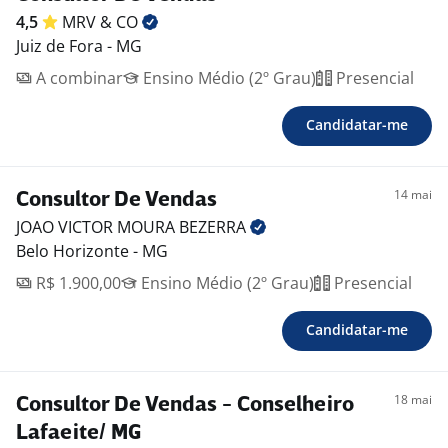
-. Vale Alimentação
4,5
MRV &
CO
-. Vale Transporte
Juiz de Fora - MG
-. Curso de inglês após 3 meses
A combinar
Ensino Médio (2º Grau)
Presencial
Candidatar-me
14 mai
Consultor De Vendas
JOAO VICTOR MOURA
BEZERRA
Belo Horizonte - MG
R$ 1.900,00
Ensino Médio (2º Grau)
Presencial
Candidatar-me
18 mai
Consultor De Vendas - Conselheiro
Lafaeite/ MG