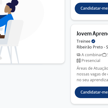
Candidatar-me
Jovem Aprend
Treinee
Ribeirão Preto - 
A combinar
Presencial
Áreas de Atuaçã
nossas vagas de 
no seu aprendizad
Candidatar-me