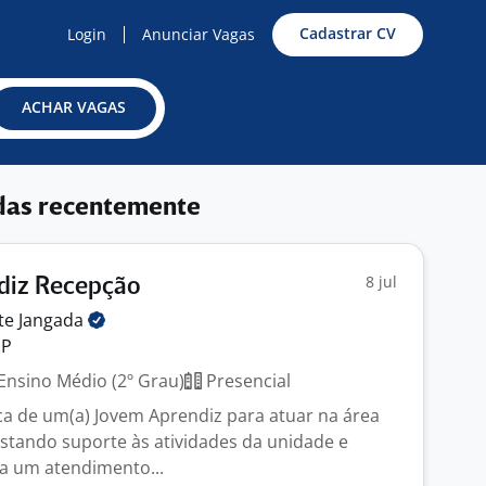
Cadastrar CV
Login
Anunciar Vagas
ACHAR VAGAS
das recentemente
8 jul
diz Recepção
te
Jangada
SP
Ensino Médio (2º Grau)
Presencial
a de um(a) Jovem Aprendiz para atuar na área
stando suporte às atividades da unidade e
a um atendimento...