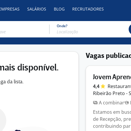
 EMPRESAS
SALÁRIOS
BLOG
RECRUTADORES
Onde?
Vagas publica
mais disponível.
Jovem Apren
ga da lista.
4,4
Restauran
Ribeirão Preto - 
A combinar
Estamos em busc
de Recepção, pre
contribuindo par