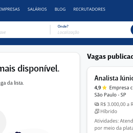
 EMPRESAS
SALÁRIOS
BLOG
RECRUTADORES
Onde?
Vagas publica
mais disponível.
Analista Júni
ga da lista.
4,9
Empresa
c
São Paulo - SP
R$ 3.000,00 a 
Híbrido
Atividades: Aten
por meio da plat