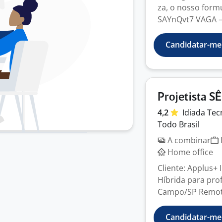
za, o nosso form
SAYnQvt7 VAGA –
Candidatar-me
Projetista S
4,2
Idiada Te
Todo Brasil
A combinar
Home office
Cliente: Applus+
Híbrida para pro
Campo/SP Remota 
Candidatar-me