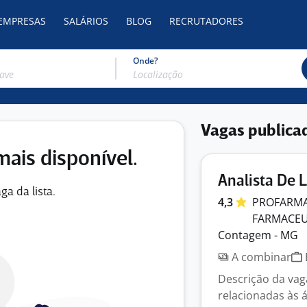
 EMPRESAS
SALÁRIOS
BLOG
RECRUTADORES
Onde?
Vagas publica
mais disponível.
Analista De L
ga da lista.
4,3
PROFARMA
FARMACE
Contagem - MG
A combinar
Descrição da vaga
relacionadas às á