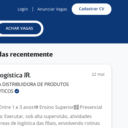
Cadastrar CV
Login
Anunciar Vagas
ACHAR VAGAS
das recentemente
22 mai
ogística JR.
 DISTRIBUIDORA DE PRODUTOS
UTICOS
Entre 1 e 3 anos
Ensino Superior
Presencial
: Executar, sob alta supervisão, atividades
reas de logística das filiais, envolvendo rotinas