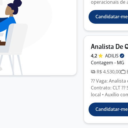
operacionais de 
Candidatar-me
Analista De 
4,2
ADILIS
Contagem - MG
R$ 4.530,00
E
?? Vaga: Analista
Contrato: CLT ?? S
local • Auxílio co
Candidatar-me