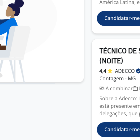
América Latina, e
Candidatar-me
TÉCNICO DE
(NOITE)
4,4
ADECCO
Contagem - MG
A combinar
Sobre a Adecco:
está presente em
delegações, que 
Candidatar-me