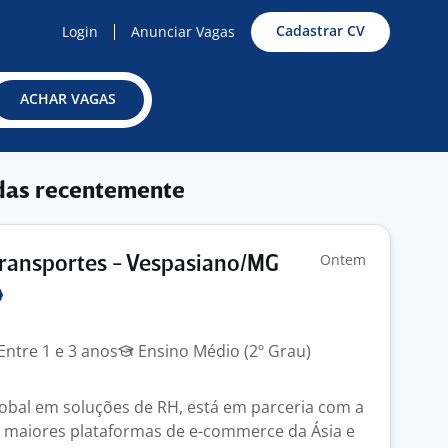
Cadastrar CV
Login
Anunciar Vagas
ACHAR VAGAS
das recentemente
Ontem
Transportes - Vespasiano/MG
Entre 1 e 3 anos
Ensino Médio (2º Grau)
global em soluções de RH, está em parceria com a
 maiores plataformas de e-commerce da Ásia e