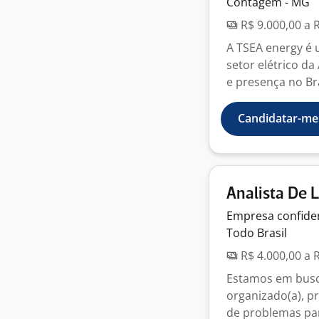
Contagem - MG
R$ 9.000,00 a 
A TSEA energy é 
setor elétrico da
e presença no Bras
Candidatar-me
Analista De L
Empresa
confide
Todo Brasil
R$ 4.000,00 a 
Estamos em busca
organizado(a), p
de problemas par