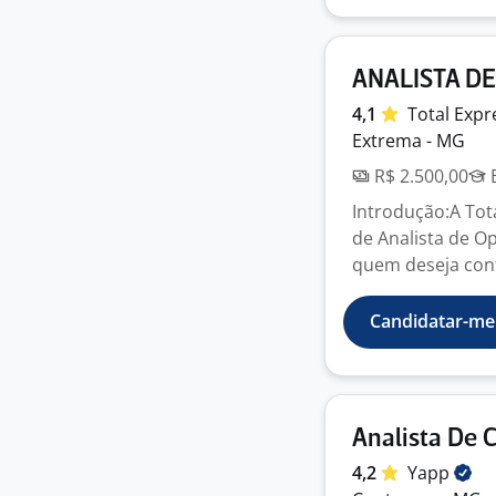
ANALISTA D
4,1
Total
Expr
Extrema - MG
R$ 2.500,00
E
Introdução:A Tot
de Analista de O
quem deseja cont
Candidatar-me
Analista De 
4,2
Yapp