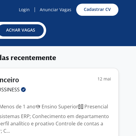
Cadastrar CV
Login
Anunciar Vagas
ACHAR VAGAS
das recentemente
12 mai
anceiro
USSINESS
Menos de 1 ano
Ensino Superior
Presencial
 sistemas ERP; Conhecimento em departamento
Perfil analítico e proativo Controle de contas a
 C...