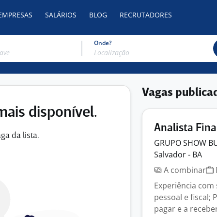
 EMPRESAS
SALÁRIOS
BLOG
RECRUTADORES
Onde?
Vagas publica
mais disponível.
Analista Fin
ga da lista.
GRUPO SHOW
B
Salvador - BA
A combinar
Experiência com
pessoal e fiscal; 
pagar e a receber;