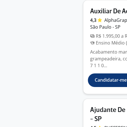
Auxiliar De 
4,3
AlphaGrap
São Paulo - SP
R$ 1.995,00 a 
Ensino Médio (
Acabamento manua
grampeadeira, cor
7 1 1 0...
Candidatar-me
Ajudante De 
- SP