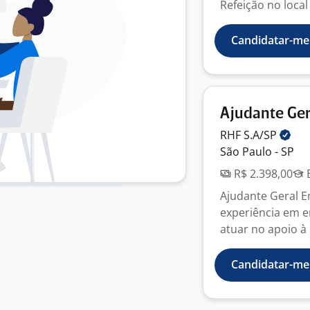
Refeição no local 
Candidatar-me
Ajudante Ger
RHF
S.A/SP
São Paulo - SP
R$ 2.398,00
E
Ajudante Geral 
experiência em e
atuar no apoio à 
Candidatar-me