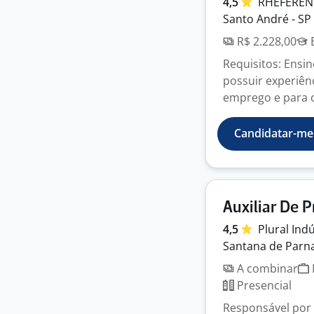
4,5
RHEFEREN
Santo André - SP
R$ 2.228,00
E
Requisitos: Ensi
possuir experiên
emprego e para c
Candidatar-me
Auxiliar De 
4,5
Plural Ind
Santana de Parna
A combinar
Presencial
Responsável por