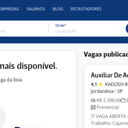
 EMPRESAS
SALÁRIOS
BLOG
RECRUTADORES
Onde?
Vagas publica
mais disponível.
Auxiliar De 
ga da lista.
4,1
KADOSH
Jordanésia - SP
R$ 2.398,00
E
Presencial
?? VAGA ABERTA 
Trabalho: Cajamar 