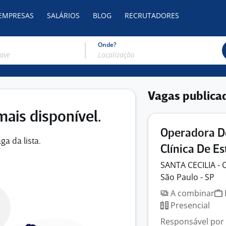
 EMPRESAS
SALÁRIOS
BLOG
RECRUTADORES
Onde?
Vagas publica
mais disponível.
Operadora De
ga da lista.
Clínica De E
SANTA CECILIA -
São Paulo - SP
A combinar
Presencial
Responsável por r