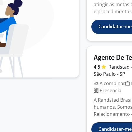
atingir as meta
e procedimentos 
Candidatar-me
Agente De Te
4,5
Randstad 
São Paulo - SP
A combinar
Presencial
A Randstad Brasil
humanos. Somos a
Relacionamento -
Candidatar-me