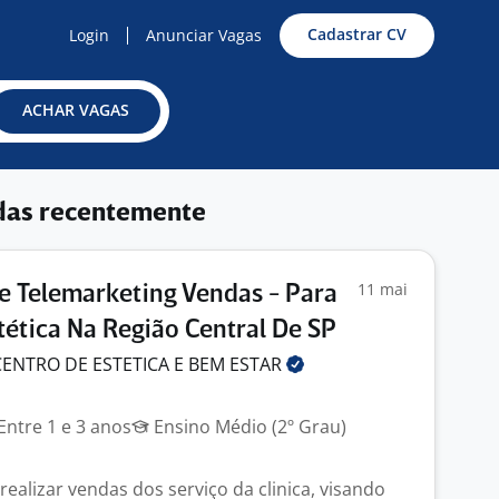
Cadastrar CV
Login
Anunciar Vagas
ACHAR VAGAS
das recentemente
11 mai
 Telemarketing Vendas - Para
stética Na Região Central De SP
 CENTRO DE ESTETICA E BEM
ESTAR
Entre 1 e 3 anos
Ensino Médio (2º Grau)
ealizar vendas dos serviço da clinica, visando