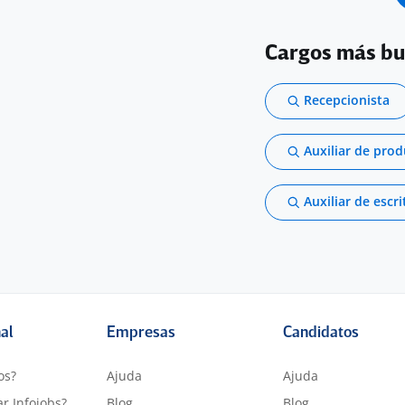
Cargos más b
Recepcionista
Auxiliar de pro
Auxiliar de escri
nal
Empresas
Candidatos
os?
Ajuda
Ajuda
r Infojobs?
Blog
Blog