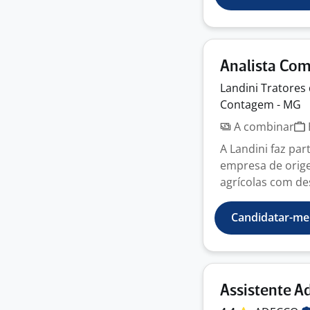
Analista Com
Landini Tratores
Contagem - MG
A combinar
A Landini faz par
empresa de orige
agrícolas com des
Candidatar-me
Assistente Ad