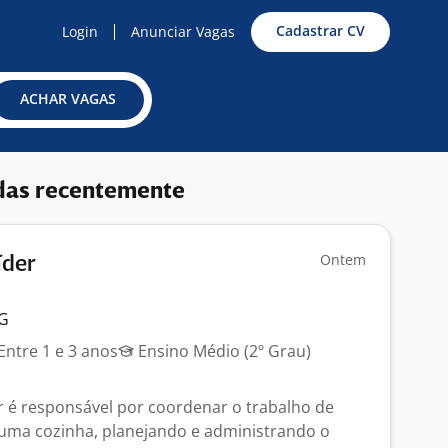
Cadastrar CV
Login
Anunciar Vagas
ACHAR VAGAS
das recentemente
Ontem
íder
MG
Entre 1 e 3 anos
Ensino Médio (2º Grau)
er é responsável por coordenar o trabalho de
uma cozinha, planejando e administrando o