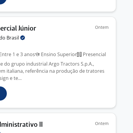
Ontem
ercial Júnior
 do
Brasil
Entre 1 e 3 anos
Ensino Superior
Presencial
te do grupo industrial Argo Tractors S.p.A.,
m italiana, referência na produção de tratores
ign e te...
Ontem
ministrativo II