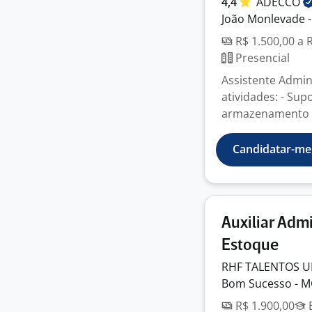
4,4
ADECCO
João Monlevade 
R$ 1.500,00 a 
Presencial
Assistente Admini
atividades: - Sup
armazenamento (5
Candidatar-me
Auxiliar Adm
Estoque
RHF TALENTOS 
Bom Sucesso - 
R$ 1.900,00
E