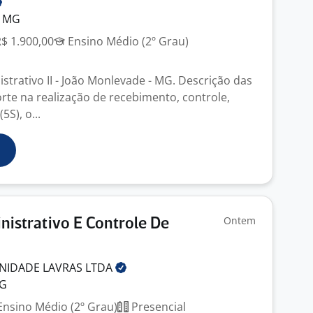
- MG
R$ 1.900,00
Ensino Médio (2º Grau)
strativo II - João Monlevade - MG. Descrição das
orte na realização de recebimento, controle,
S), o...
Ontem
inistrativo E Controle De
UNIDADE LAVRAS
LTDA
MG
nsino Médio (2º Grau)
Presencial