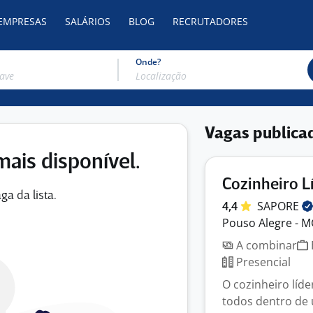
 EMPRESAS
SALÁRIOS
BLOG
RECRUTADORES
Onde?
Vagas publica
mais disponível.
Cozinheiro L
ga da lista.
4,4
SAPORE
Pouso Alegre - 
A combinar
Presencial
O cozinheiro líd
todos dentro de 