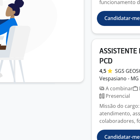
funcionamento da
Candidatar-me
ASSISTENTE 
PCD
4,5
SGS
GEOS
Vespasiano - MG
A combinar
Presencial
Missão do cargo:
atendimento, ass
colaboradores, fo
Candidatar-me