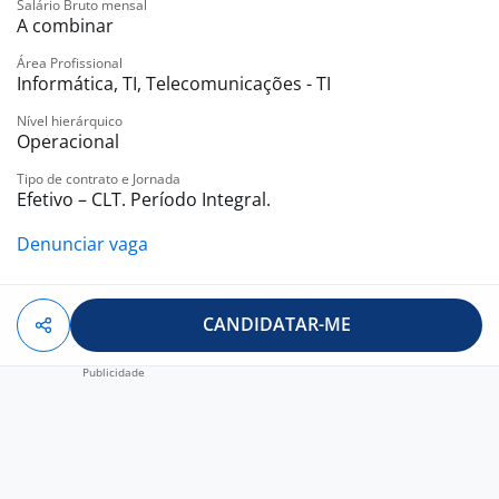
?? Convênio para Pet;
Salário Bruto mensal
A combinar
e muito mais..
Área Profissional
A oportunidade de atuar em uma empresa líder no
Informática, TI, Telecomunicações - TI
setor proporciona um ambiente de aprendizado
Nível hierárquico
contínuo e desenvolvimento profissional.
Operacional
Tipo de contrato e Jornada
Efetivo – CLT. Período Integral.
Denunciar vaga
CANDIDATAR-ME