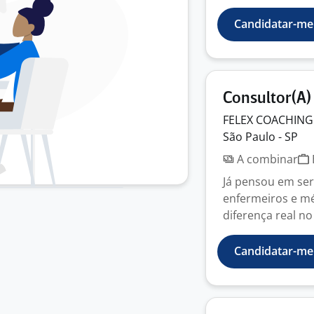
Candidatar-me
Consultor(A)
FELEX COACHING
São Paulo - SP
A combinar
Já pensou em ser
enfermeiros e mé
diferença real no
Candidatar-me