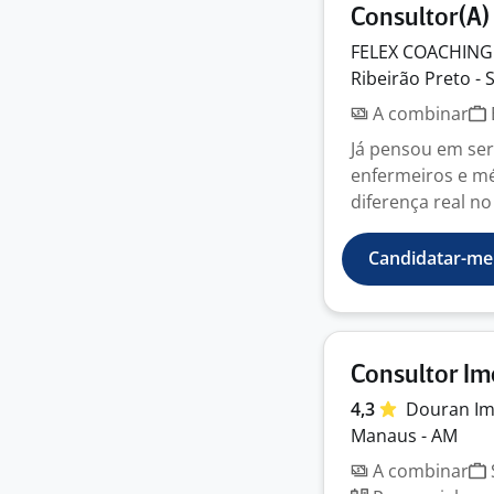
Consultor(A)
FELEX COACHING
Ribeirão Preto - 
A combinar
Já pensou em ser
enfermeiros e mé
diferença real no
Candidatar-me
Consultor Im
4,3
Douran
Im
Manaus - AM
A combinar