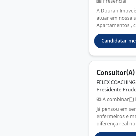
Presencial
A Douran Imoveis
atuar em nossa s
Apartamentos , ca
Candidatar-me
Consultor(A)
FELEX COACHING
Presidente Prude
A combinar
Já pensou em ser
enfermeiros e mé
diferença real no