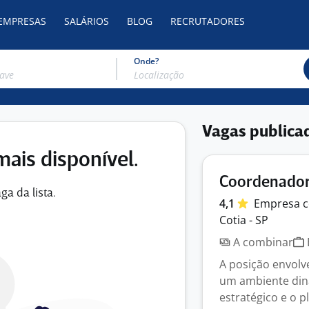
 EMPRESAS
SALÁRIOS
BLOG
RECRUTADORES
Onde?
Vagas publica
mais disponível.
Coordenador
ga da lista.
4,1
Empresa
c
Cotia - SP
A combinar
A posição envolv
um ambiente din
estratégico e o pl