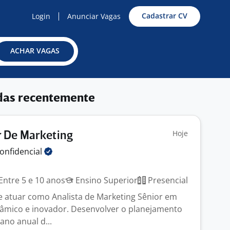
Cadastrar CV
Login
Anunciar Vagas
ACHAR VAGAS
das recentemente
Hoje
 De Marketing
onfidencial
Entre 5 e 10 anos
Ensino Superior
Presencial
e atuar como Analista de Marketing Sênior em
âmico e inovador. Desenvolver o planejamento
ano anual d...