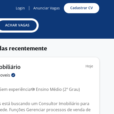
Cadastrar CV
Login
Anunciar Vagas
ACHAR VAGAS
das recentemente
Hoje
obiliário
oveis
Sem experiência
Ensino Médio (2º Grau)
 está buscando um Consultor Imobiliário para
ede. Funções Gerenciar processos de venda de