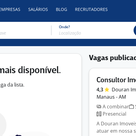
 EMPRESAS
SALÁRIOS
BLOG
RECRUTADORES
Onde?
Vagas publica
mais disponível.
Consultor Im
ga da lista.
4,3
Douran
Im
Manaus - AM
A combinar
Presencial
A Douran Imoveis
atuar em nossa s