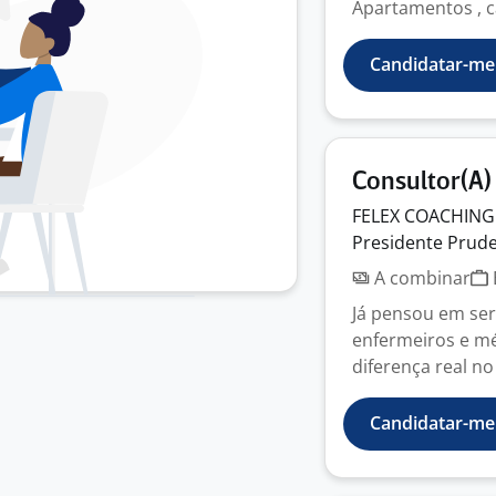
Apartamentos , ca
Candidatar-me
Consultor(A)
FELEX COACHING
Presidente Prude
A combinar
Já pensou em ser
enfermeiros e mé
diferença real no
Candidatar-me