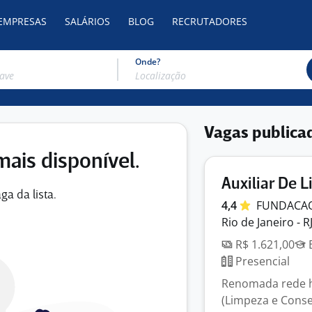
 EMPRESAS
SALÁRIOS
BLOG
RECRUTADORES
Onde?
Vagas publica
mais disponível.
Auxiliar De 
ga da lista.
4,4
FUNDACA
Rio de Janeiro - R
R$ 1.621,00
E
Presencial
Renomada rede ho
(Limpeza e Conse