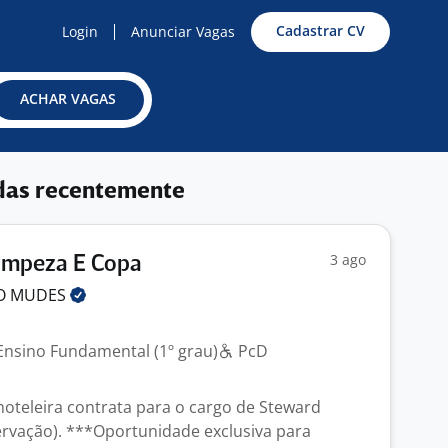
Cadastrar CV
Login
Anunciar Vagas
ACHAR VAGAS
das recentemente
3 ago
Limpeza E Copa
O
MUDES
J
nsino Fundamental (1º grau)
PcD
teleira contrata para o cargo de Steward
rvação). ***Oportunidade exclusiva para