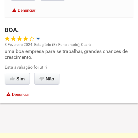
Benefícios
Denunciar
Não recomenda esta empresa
BOA.
Não recomenda a diretoria
3 Fevereiro 2024. Estagiário (Ex-Funcionário), Ceará
uma boa empresa para se trabalhar, grandes chances de
Oportunidade de promoção
crescimento.
Ambiente de trabalho
Esta avaliação foi útil?
Sim
Não
Conciliação com a vida familiar
Denunciar
Benefícios
Recomenda esta empresa
Recomenda a diretoria