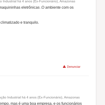
 Industrial há 4 anos (Ex-Funcionário), Amazonas
Conciliação com a vida familiar
 maquininhas eletrônicas .O ambiente com os
Benefícios
limatizado e tranquilo.
Recomenda a diretoria
Denunciar
ão Industrial há 4 anos (Ex-Funcionário), Amazonas
Conciliação com a vida familiar
 tempo, mas é uma boa empresa, e os funcionários