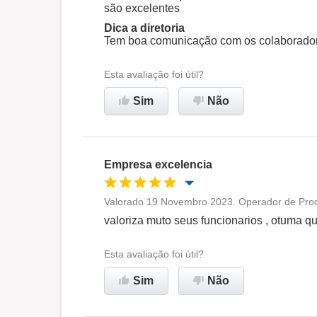
são excelentes
Ambiente de trabalho
Dica a diretoria
Tem boa comunicação com os colaborador
Recomenda esta empresa
Esta avaliação foi útil?
Sim
Não
Empresa excelencia
Valorado 19 Novembro 2023. Operador de Produ
Oportunidade de promoção
valoriza muto seus funcionarios , otuma qu
Ambiente de trabalho
Esta avaliação foi útil?
Sim
Não
Recomenda esta empresa