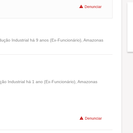
Denunciar
ção Industrial há 9 anos (Ex-Funcionário), Amazonas
Conciliação com a vida familiar
Benefícios
Recomenda a diretoria
ção Industrial há 1 ano (Ex-Funcionário), Amazonas
Conciliação com a vida familiar
Benefícios
Denunciar
Recomenda a diretoria