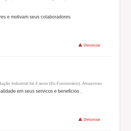
Benefícios
es e motivam seus colaboradores
Recomenda a diretoria
Denunciar
ção Industrial há 4 anos (Ex-Funcionário), Amazonas
Conciliação com a vida familiar
alidade em seus servicos e beneficios .
Benefícios
Denunciar
Recomenda a diretoria