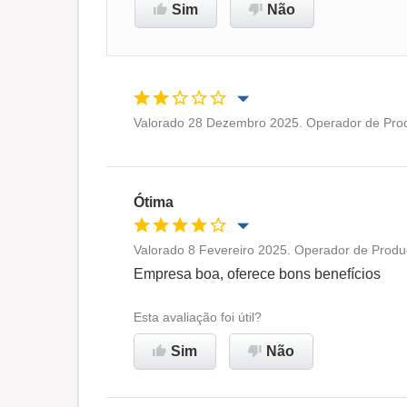
Sim
Não
Valorado 28 Dezembro 2025. Operador de Produ
Oportunidade de promoção
Ambiente de trabalho
Ótima
Recomenda esta empresa
Valorado 8 Fevereiro 2025. Operador de Produ
Oportunidade de promoção
Empresa boa, oferece bons benefícios
Ambiente de trabalho
Esta avaliação foi útil?
Sim
Não
Recomenda esta empresa