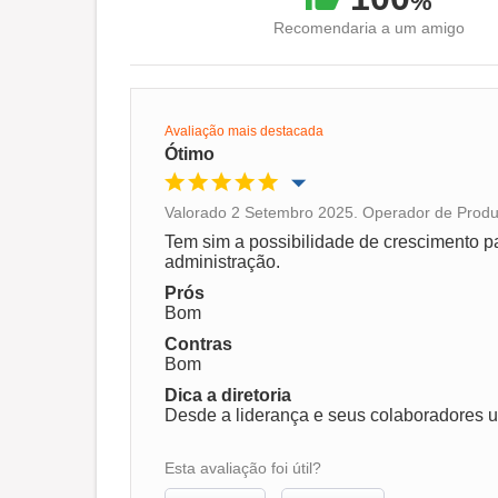
%
Recomendaria a um amigo
Avaliação mais destacada
Ótimo
Valorado 2 Setembro 2025. Operador de Produç
Oportunidade de promoção
Tem sim a possibilidade de crescimento p
administração.
Ambiente de trabalho
Prós
Bom
Contras
Recomenda esta empresa
Bom
Dica a diretoria
Desde a liderança e seus colaboradores 
Esta avaliação foi útil?