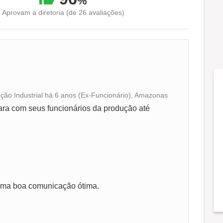
%
Aprovam a diretoria (de 26 avaliações)
ão Industrial há 6 anos (Ex-Funcionário), Amazonas
Conciliação com a vida familiar
ara com seus funcionários da produção até
Benefícios
Recomenda a diretoria
uma boa comunicação ótima.