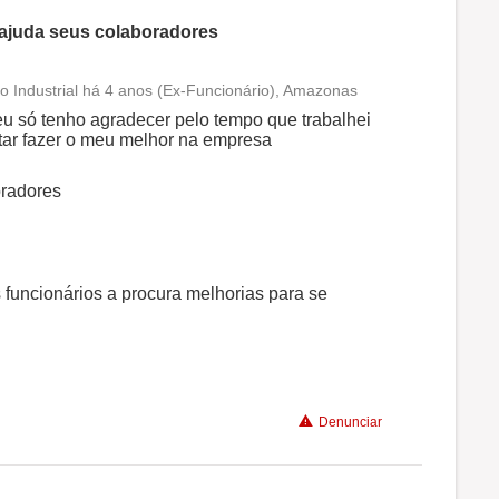
 ajuda seus colaboradores
 Industrial há 4 anos (Ex-Funcionário), Amazonas
Conciliação com a vida familiar
u só tenho agradecer pelo tempo que trabalhei
ltar fazer o meu melhor na empresa
Benefícios
oradores
Recomenda a diretoria
 funcionários a procura melhorias para se
Denunciar