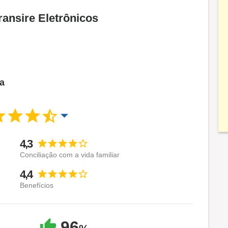
ransire Eletrônicos
ca
4,3
Conciliação com a vida familiar
4,4
Benefícios
96