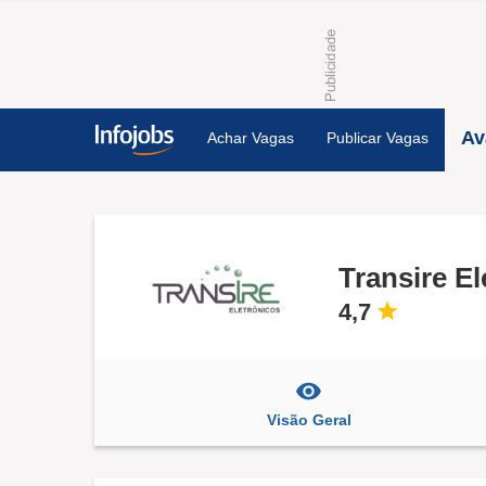
Av
Achar Vagas
Publicar Vagas
Transire El
4,7
Visão Geral