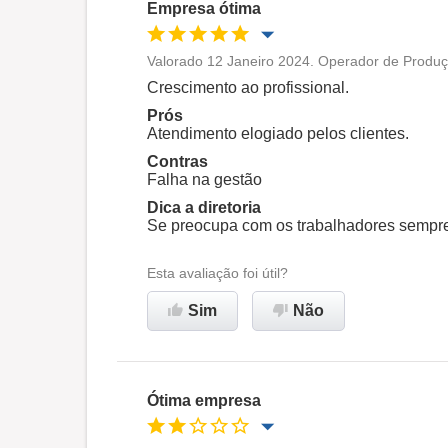
Empresa ótima
Valorado 12 Janeiro 2024. Operador de Produç
Oportunidade de promoção
Crescimento ao profissional.
Prós
Ambiente de trabalho
Atendimento elogiado pelos clientes.
Contras
Falha na gestão
Recomenda esta empresa
Dica a diretoria
Se preocupa com os trabalhadores sempr
Esta avaliação foi útil?
Sim
Não
Ótima empresa