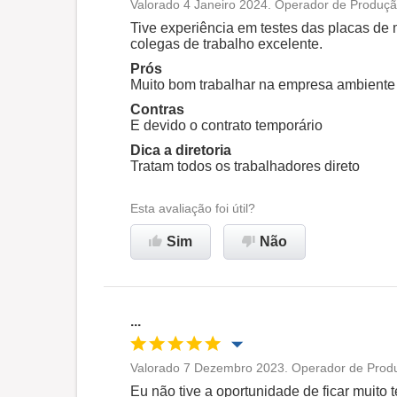
Valorado 4 Janeiro 2024. Operador de Produção
Oportunidade de promoção
Tive experiência em testes das placas de
colegas de trabalho excelente.
Ambiente de trabalho
Prós
Muito bom trabalhar na empresa ambiente c
Contras
Recomenda esta empresa
E devido o contrato temporário
Dica a diretoria
Tratam todos os trabalhadores direto
Esta avaliação foi útil?
Sim
Não
...
Valorado 7 Dezembro 2023. Operador de Produç
Oportunidade de promoção
Eu não tive a oportunidade de ficar muito