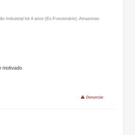
ão Industrial há 4 anos (Ex-Funcionário), Amazonas
Conciliação com a vida familiar
Benefícios
Recomenda a diretoria
e motivado
Denunciar