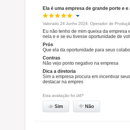
Ela é uma empresa de grande porte e e
Valorado 24 Junho 2024. Operador de Produção
Oportunidade de promoção
Eu não tenho de mim queixa da empresa e
nela e e se eu tivesse oportunidade de vo
Ambiente de trabalho
Prós
Que ela da oportunidade para seus colab
Contras
Recomenda esta empresa
Não vejo ponto negativo na empresa
Dica a diretoria
Sim a empresa procura em incentivar seus
destacar na empres
Esta avaliação foi útil?
Sim
Não