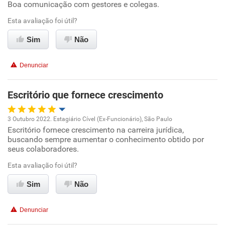
Boa comunicação com gestores e colegas.
Ambiente de trabalho
Esta avaliação foi útil?
Conciliação com a vida familiar
Sim
Não
Benefícios
Denunciar
Recomenda esta empresa
Escritório que fornece crescimento
Recomenda a diretoria
3 Outubro 2022. Estagiário Cível (Ex-Funcionário), São Paulo
Escritório fornece crescimento na carreira jurídica,
Oportunidade de promoção
buscando sempre aumentar o conhecimento obtido por
seus colaboradores.
Ambiente de trabalho
Esta avaliação foi útil?
Conciliação com a vida familiar
Sim
Não
Benefícios
Denunciar