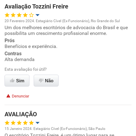
Avaliação Tozzini Freire
Recomenda esta empresa
20 Fevereiro 2024. Estagiário Cível (Ex-Funcionário), Rio Grande do Sul
Um dos melhores escritórios de advocacia do Brasil e que
Oportunidade de promoção
possibilita um crescimento profissional enorme.
Prós
Ambiente de trabalho
Benefícios e experiência.
Contras
Conciliação com a vida familiar
Alta demanda
Esta avaliação foi útil?
Benefícios
Sim
Não
Recomenda esta empresa
Denunciar
Recomenda a diretoria
AVALIAÇÃO
15 Janeiro 2024. Estagiário Cível (Ex-Funcionário), São Paulo
O escritório Tozzini Freire, é um ótimo lugar para se
Oportunidade de promoção