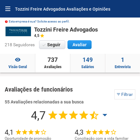
Tozzini Freire Advogados Avaliações e Opiniões
Esta empresa é sua? Solicite acesso ao perfil.
Tozzini Freire Advogados
4,5
218 Seguidores
Seguir
Avaliar
737
149
1
Visão Geral
Avaliações
Salários
Entrevista
Avaliações de funcionários
Filtrar
55 Avaliações relacionadas a sua busca
4,7
4,1
4,3
Oportunidade de promoção
Conciliação com a vida familiar