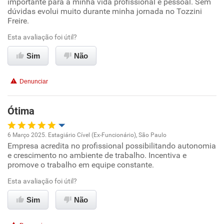
importante para a minha vida profissional e pessoal. Sem
Ambiente de trabalho
dúvidas evolui muito durante minha jornada no Tozzini
Freire.
Conciliação com a vida familiar
Esta avaliação foi útil?
Sim
Não
Benefícios
Denunciar
Recomenda esta empresa
Recomenda a diretoria
Ótima
6 Março 2025. Estagiário Cível (Ex-Funcionário), São Paulo
Empresa acredita no profissional possibilitando autonomia
Oportunidade de promoção
e crescimento no ambiente de trabalho. Incentiva e
promove o trabalho em equipe constante.
Ambiente de trabalho
Esta avaliação foi útil?
Conciliação com a vida familiar
Sim
Não
Benefícios