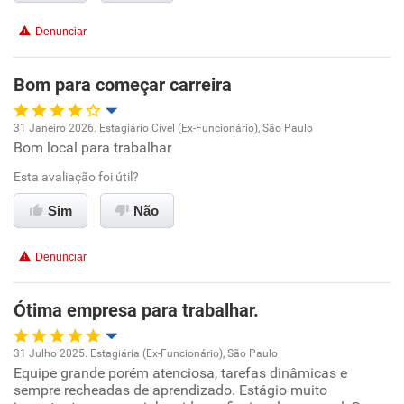
Conciliação com a vida familiar
Denunciar
Benefícios
Bom para começar carreira
Recomenda esta empresa
31 Janeiro 2026. Estagiário Cível (Ex-Funcionário), São Paulo
Bom local para trabalhar
Oportunidade de promoção
Esta avaliação foi útil?
Ambiente de trabalho
Sim
Não
Conciliação com a vida familiar
Denunciar
Benefícios
Ótima empresa para trabalhar.
Recomenda esta empresa
31 Julho 2025. Estagiária (Ex-Funcionário), São Paulo
Equipe grande porém atenciosa, tarefas dinâmicas e
Oportunidade de promoção
sempre recheadas de aprendizado. Estágio muito