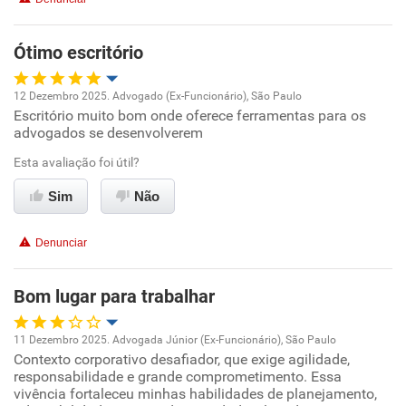
Benefícios
Ótimo escritório
Recomenda esta empresa
12 Dezembro 2025. Advogado (Ex-Funcionário), São Paulo
Escritório muito bom onde oferece ferramentas para os
Oportunidade de promoção
advogados se desenvolverem
Ambiente de trabalho
Esta avaliação foi útil?
Sim
Não
Conciliação com a vida familiar
Denunciar
Benefícios
Bom lugar para trabalhar
Recomenda esta empresa
Recomenda a diretoria
11 Dezembro 2025. Advogada Júnior (Ex-Funcionário), São Paulo
Contexto corporativo desafiador, que exige agilidade,
Oportunidade de promoção
responsabilidade e grande comprometimento. Essa
vivência fortaleceu minhas habilidades de planejamento,
Ambiente de trabalho