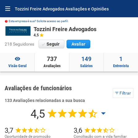
Tozzini Freire Advogados Avaliações e Opiniões
Esta empresa é sua? Solicite acesso ao perfil.
Tozzini Freire Advogados
4,5
218 Seguidores
Seguir
Avaliar
737
149
1
Visão Geral
Avaliações
Salários
Entrevista
Avaliações de funcionários
Filtrar
133 Avaliações relacionadas a sua busca
4,5
3,7
3,6
Oportunidade de promoção
Conciliação com a vida familiar