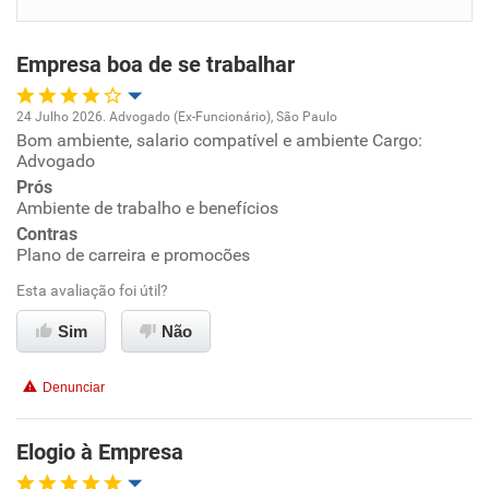
Benefícios
Empresa boa de se trabalhar
Não recomenda esta empresa
24 Julho 2026. Advogado (Ex-Funcionário), São Paulo
Bom ambiente, salario compatível e ambiente Cargo:
Oportunidade de promoção
Advogado
Prós
Ambiente de trabalho
Ambiente de trabalho e benefícios
Contras
Conciliação com a vida familiar
Plano de carreira e promocões
Esta avaliação foi útil?
Benefícios
Sim
Não
Recomenda esta empresa
Denunciar
Recomenda a diretoria
Elogio à Empresa