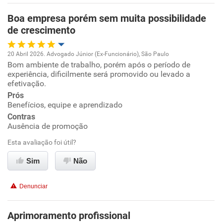
Boa empresa porém sem muita possibilidade
Recomenda esta empresa
de crescimento
Recomenda a diretoria
20 Abril 2026. Advogado Júnior (Ex-Funcionário), São Paulo
Bom ambiente de trabalho, porém após o período de
Oportunidade de promoção
experiência, dificilmente será promovido ou levado a
efetivação.
Ambiente de trabalho
Prós
Benefícios, equipe e aprendizado
Conciliação com a vida familiar
Contras
Ausência de promoção
Benefícios
Esta avaliação foi útil?
Sim
Não
Recomenda esta empresa
Recomenda a diretoria
Denunciar
Aprimoramento profissional