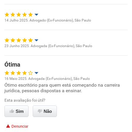
Recomenda esta empresa
14 Julho 2025. Advogado (Ex-Funcionário), São Paulo
Recomenda a diretoria
Oportunidade de promoção
Ambiente de trabalho
23 Junho 2025. Advogada (Ex-Funcionário), São Paulo
Oportunidade de promoção
Conciliação com a vida familiar
Ótima
Ambiente de trabalho
Benefícios
16 Maio 2025. Advogada (Ex-Funcionário), São Paulo
Conciliação com a vida familiar
Ótimo escritório para quem está começando na carreira
Oportunidade de promoção
Recomenda esta empresa
jurídica, pessoas dispostas a ensinar.
Recomenda a diretoria
Benefícios
Ambiente de trabalho
Esta avaliação foi útil?
Sim
Não
Recomenda esta empresa
Conciliação com a vida familiar
Denunciar
Benefícios