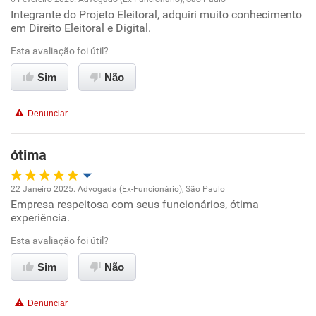
Integrante do Projeto Eleitoral, adquiri muito conhecimento
Oportunidade de promoção
em Direito Eleitoral e Digital.
Ambiente de trabalho
Esta avaliação foi útil?
Sim
Não
Conciliação com a vida familiar
Denunciar
Benefícios
ótima
Recomenda esta empresa
Recomenda a diretoria
22 Janeiro 2025. Advogada (Ex-Funcionário), São Paulo
Empresa respeitosa com seus funcionários, ótima
Oportunidade de promoção
experiência.
Ambiente de trabalho
Esta avaliação foi útil?
Sim
Não
Conciliação com a vida familiar
Denunciar
Benefícios