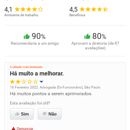
4,1
4,5
Ambiente de trabalho
Benefícios
90
80
%
%
Recomendaria a um amigo
Aprovam a diretoria (de 87
avaliações)
Avaliação mais destacada
Há muito a melhorar.
16 Fevereiro 2022. Advogada (Ex-Funcionário), São Paulo
Há muitos pontos a serem aprimorados.
Oportunidade de promoção
Esta avaliação foi útil?
Ambiente de trabalho
Sim
Não
Conciliação com a vida familiar
Denunciar