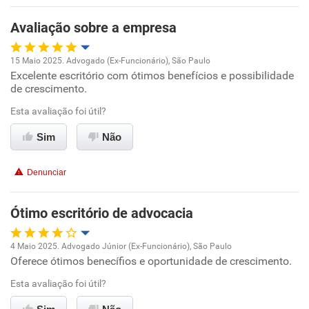
Avaliação sobre a empresa
Recomenda esta empresa
Recomenda a diretoria
15 Maio 2025. Advogado (Ex-Funcionário), São Paulo
Excelente escritório com ótimos benefícios e possibilidade
Oportunidade de promoção
de crescimento.
Ambiente de trabalho
Esta avaliação foi útil?
Sim
Não
Conciliação com a vida familiar
Denunciar
Benefícios
Ótimo escritório de advocacia
Recomenda esta empresa
Recomenda a diretoria
4 Maio 2025. Advogado Júnior (Ex-Funcionário), São Paulo
Oferece ótimos benecífios e oportunidade de crescimento.
Oportunidade de promoção
Esta avaliação foi útil?
Ambiente de trabalho