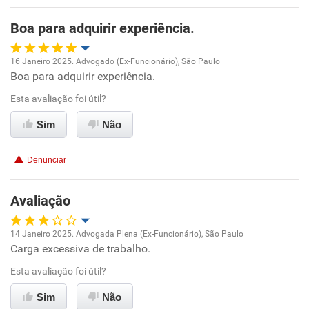
Boa para adquirir experiência.
Recomenda esta empresa
Recomenda a diretoria
16 Janeiro 2025. Advogado (Ex-Funcionário), São Paulo
Boa para adquirir experiência.
Oportunidade de promoção
Esta avaliação foi útil?
Ambiente de trabalho
Sim
Não
Conciliação com a vida familiar
Denunciar
Benefícios
Avaliação
Recomenda esta empresa
14 Janeiro 2025. Advogada Plena (Ex-Funcionário), São Paulo
Recomenda a diretoria
Carga excessiva de trabalho.
Oportunidade de promoção
Esta avaliação foi útil?
Ambiente de trabalho
Sim
Não