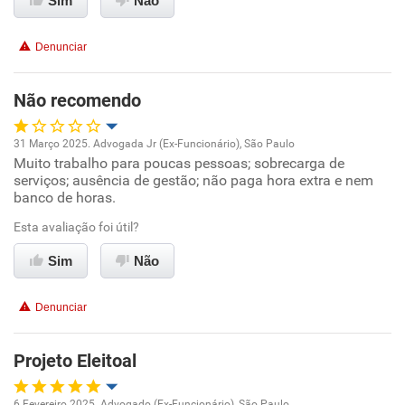
Sim
Não
Conciliação com a vida familiar
Denunciar
Benefícios
Não recomendo
Recomenda esta empresa
31 Março 2025. Advogada Jr (Ex-Funcionário), São Paulo
Recomenda a diretoria
Muito trabalho para poucas pessoas; sobrecarga de
Oportunidade de promoção
serviços; ausência de gestão; não paga hora extra e nem
banco de horas.
Ambiente de trabalho
Esta avaliação foi útil?
Conciliação com a vida familiar
Sim
Não
Benefícios
Denunciar
Não recomenda esta empresa
Projeto Eleitoal
Não recomenda a diretoria
6 Fevereiro 2025. Advogado (Ex-Funcionário), São Paulo