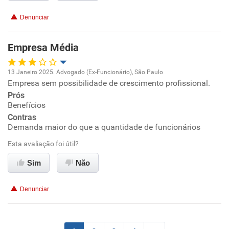
Conciliação com a vida familiar
Denunciar
Benefícios
Empresa Média
Não recomenda esta empresa
13 Janeiro 2025. Advogado (Ex-Funcionário), São Paulo
Não recomenda a diretoria
Empresa sem possibilidade de crescimento profissional.
Oportunidade de promoção
Prós
Benefícios
Ambiente de trabalho
Contras
Demanda maior do que a quantidade de funcionários
Conciliação com a vida familiar
Esta avaliação foi útil?
Benefícios
Sim
Não
Não recomenda esta empresa
Denunciar
Recomenda a diretoria