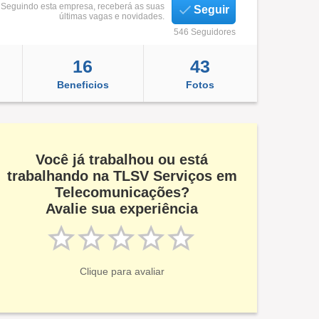
Seguindo esta empresa, receberá as suas
Seguir
últimas vagas e novidades.
546 Seguidores
16
43
Beneficios
Fotos
Você já trabalhou ou está
trabalhando na TLSV Serviços em
Telecomunicações?
Avalie sua experiência
Clique para avaliar