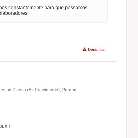
mos constantemente para que possamos
olaboradores.
Denunciar
ões há 7 anos (Ex-Funcionário), Paraná
Conciliação com a vida familiar
Benefícios
punir
Não recomenda a diretoria