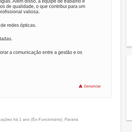
gias. Além disso, a equipe de trabalho é
ços de qualidade, o que contribui para um
ofissional valiosa.
Recomenda a diretoria
de redes ópticas.
tadas.
orar a comunicação entre a gestão e os
Denunciar
cações há 1 ano (Ex-Funcionário), Paraná
Conciliação com a vida familiar