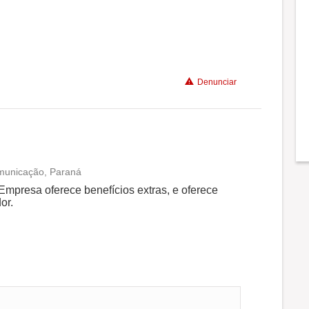
Recomenda a diretoria
Denunciar
omunicação, Paraná
Conciliação com a vida familiar
Empresa oferece benefícios extras, e oferece
or.
Benefícios
Recomenda a diretoria