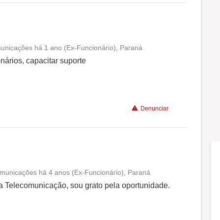
Benefícios
unicações há 1 ano (Ex-Funcionário), Paraná
Conciliação com a vida familiar
nários, capacitar suporte
Benefícios
Denunciar
Não recomenda a diretoria
municações há 4 anos (Ex-Funcionário), Paraná
Conciliação com a vida familiar
a Telecomunicação, sou grato pela oportunidade.
Benefícios