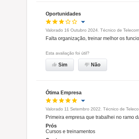
Ambiente de trabalho
Oportunidades
Recomenda esta empresa
Valorado 16 Outubro 2024. Técnico de Telecom
Oportunidade de promoção
Falta organização, treinar melhor os funcio
Ambiente de trabalho
Esta avaliação foi útil?
Sim
Não
Não recomenda esta
empresa
Ótima Empresa
Valorado 11 Setembro 2022. Técnico de Teleco
Oportunidade de promoção
Primeira empresa que trabalhei no ramo d
Prós
Ambiente de trabalho
Cursos e treinamentos