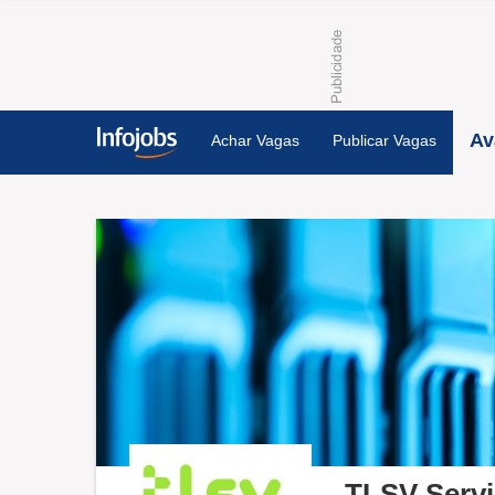
Av
Achar Vagas
Publicar Vagas
TLSV Serv