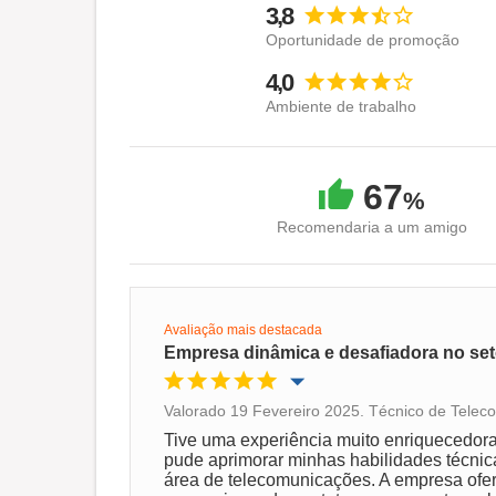
3,8
Oportunidade de promoção
4,0
Ambiente de trabalho
67
%
Recomendaria a um amigo
Avaliação mais destacada
Empresa dinâmica e desafiadora no se
Valorado 19 Fevereiro 2025. Técnico de Telec
Oportunidade de promoção
Tive uma experiência muito enriquecedo
pude aprimorar minhas habilidades técni
área de telecomunicações. A empresa ofe
Ambiente de trabalho