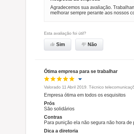
Agradecemos sua avaliação. Trabalha
melhorar sempre perante aos nossos c
Esta avaliação foi útil?
Sim
Não
Ótima empresa para se trabalhar
Valorado 11 Abril 2019. Técnico telecomunicaç
Oportunidade de promoção
Empresa ótima em todos os esquisitos
Prós
Ambiente de trabalho
São solidários
Contras
Para punição ela não segura não hora de 
Recomenda esta empresa
Dica a diretoria