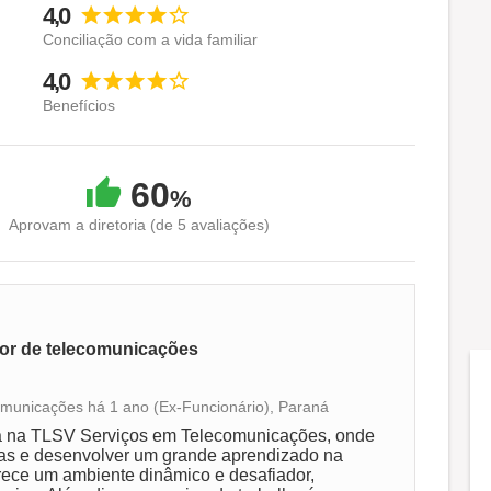
4,0
Conciliação com a vida familiar
4,0
Benefícios
60
%
Aprovam a diretoria (de 5 avaliações)
tor de telecomunicações
omunicações há 1 ano (Ex-Funcionário), Paraná
Conciliação com a vida familiar
ra na TLSV Serviços em Telecomunicações, onde
cas e desenvolver um grande aprendizado na
rece um ambiente dinâmico e desafiador,
Benefícios