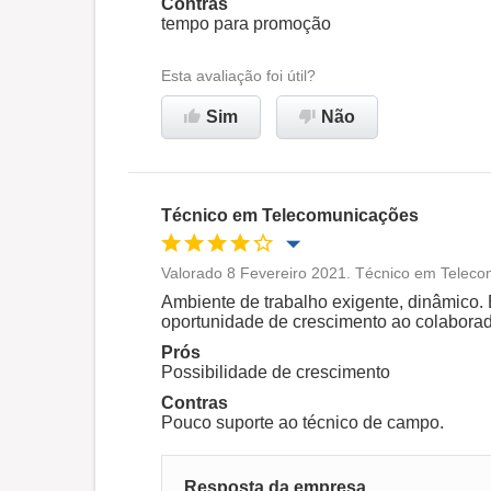
Contras
tempo para promoção
Recomenda esta empresa
Esta avaliação foi útil?
Sim
Não
Técnico em Telecomunicações
Valorado 8 Fevereiro 2021. Técnico em Telec
Oportunidade de promoção
Ambiente de trabalho exigente, dinâmico. 
oportunidade de crescimento ao colaborad
Ambiente de trabalho
Prós
Possibilidade de crescimento
Contras
Recomenda esta empresa
Pouco suporte ao técnico de campo.
Resposta da empresa