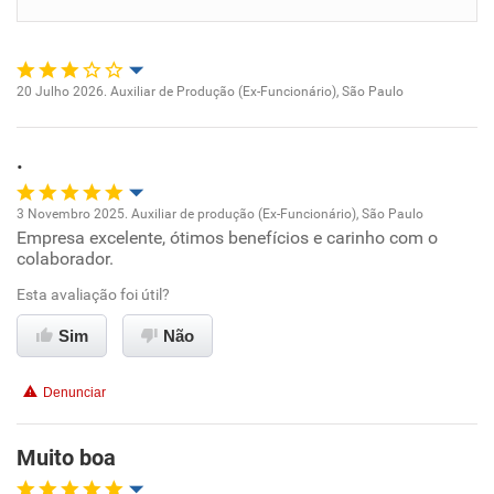
Benefícios
Recomenda esta empresa
20 Julho 2026. Auxiliar de Produção (Ex-Funcionário), São Paulo
Oportunidade de promoção
Recomenda a diretoria
.
Ambiente de trabalho
3 Novembro 2025. Auxiliar de produção (Ex-Funcionário), São Paulo
Conciliação com a vida familiar
Empresa excelente, ótimos benefícios e carinho com o
Oportunidade de promoção
colaborador.
Benefícios
Ambiente de trabalho
Esta avaliação foi útil?
Sim
Não
Não recomenda esta empresa
Conciliação com a vida familiar
Denunciar
Benefícios
Muito boa
Recomenda esta empresa