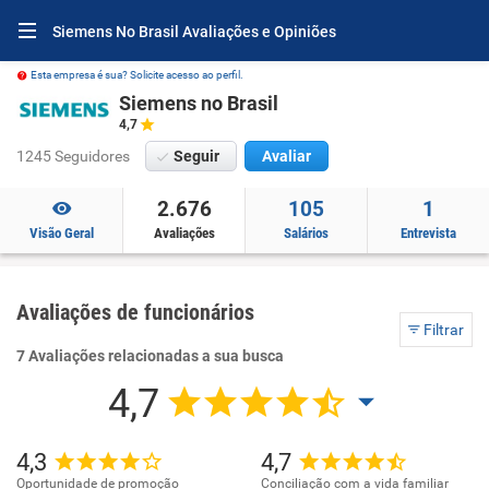
Siemens No Brasil Avaliações e Opiniões
Esta empresa é sua? Solicite acesso ao perfil.
Siemens no Brasil
4,7
1245 Seguidores
Seguir
Avaliar
2.676
105
1
Visão Geral
Avaliações
Salários
Entrevista
Avaliações de funcionários
Filtrar
7 Avaliações relacionadas a sua busca
4,7
4,3
4,7
Oportunidade de promoção
Conciliação com a vida familiar