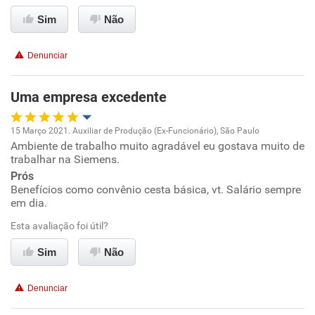
Benefícios
Sim
Não
Recomenda esta empresa
Denunciar
Recomenda a diretoria
Uma empresa excedente
15 Março 2021. Auxiliar de Produção (Ex-Funcionário), São Paulo
Ambiente de trabalho muito agradável eu gostava muito de
Oportunidade de promoção
trabalhar na Siemens.
Prós
Ambiente de trabalho
Benefícios como convênio cesta básica, vt. Salário sempre
em dia.
Conciliação com a vida familiar
Esta avaliação foi útil?
Benefícios
Sim
Não
Recomenda esta empresa
Denunciar
Recomenda a diretoria