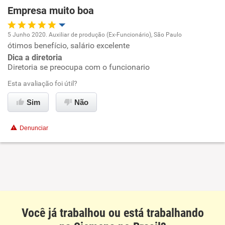
Empresa muito boa
5 Junho 2020. Auxiliar de produção (Ex-Funcionário), São Paulo
ótimos benefício, salário excelente
Oportunidade de promoção
Dica a diretoria
Diretoria se preocupa com o funcionario
Ambiente de trabalho
Esta avaliação foi útil?
Conciliação com a vida familiar
Sim
Não
Benefícios
Denunciar
Recomenda esta empresa
Recomenda a diretoria
Você já trabalhou ou está trabalhando