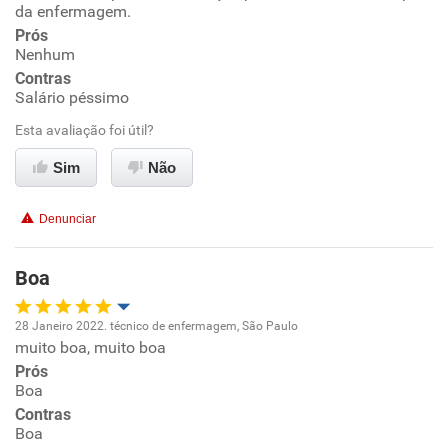
da enfermagem.
Prós
Ambiente de trabalho
Nenhum
Contras
Conciliação com a vida familiar
Salário péssimo
Esta avaliação foi útil?
Benefícios
Sim
Não
Não recomenda esta empresa
Denunciar
Não recomenda a diretoria
Boa
28 Janeiro 2022. técnico de enfermagem, São Paulo
muito boa, muito boa
Oportunidade de promoção
Prós
Boa
Ambiente de trabalho
Contras
Boa