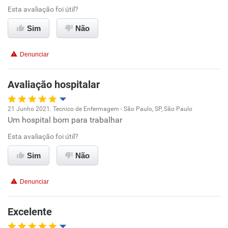
Conciliação com a vida familiar
Esta avaliação foi útil?
Benefícios
Sim
Não
Recomenda esta empresa
Denunciar
Recomenda a diretoria
Avaliação hospitalar
21 Junho 2021. Tecnico de Enfermagem - São Paulo, SP, São Paulo
Um hospital bom para trabalhar
Oportunidade de promoção
Esta avaliação foi útil?
Ambiente de trabalho
Sim
Não
Conciliação com a vida familiar
Denunciar
Benefícios
Excelente
Recomenda esta empresa