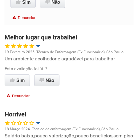
Sim
Não
Benefícios
Denunciar
Recomenda esta empresa
Recomenda a diretoria
Melhor lugar que trabalhei
19 Fevereiro 2025. Técnico de Enfermagem (Ex-Funcionário), São Paulo
Um ambiente acolhedor e agradável para trabalhar
Oportunidade de promoção
Esta avaliação foi útil?
Ambiente de trabalho
Sim
Não
Conciliação com a vida familiar
Denunciar
Benefícios
Horrível
Recomenda esta empresa
18 Março 2024. Técnico de enfermagem (Ex-Funcionário), São Paulo
Recomenda a diretoria
Salário baixa,pouca valorização,pouco benefícios,sem piso
Oportunidade de promoção