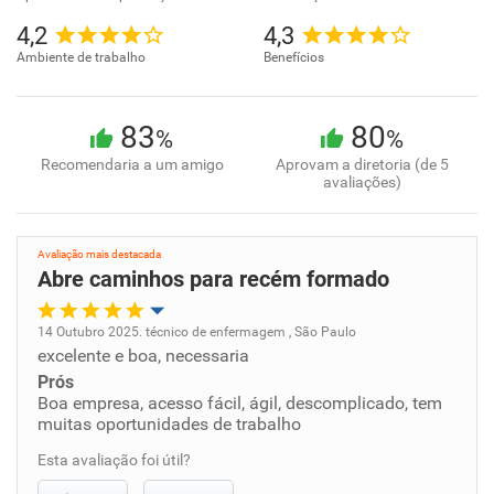
4,2
4,3
Ambiente de trabalho
Benefícios
83
80
%
%
Recomendaria a um amigo
Aprovam a diretoria (de 5
avaliações)
Avaliação mais destacada
Abre caminhos para recém formado
14 Outubro 2025. técnico de enfermagem , São Paulo
excelente e boa, necessaria
Oportunidade de promoção
Prós
Boa empresa, acesso fácil, ágil, descomplicado, tem
Ambiente de trabalho
muitas oportunidades de trabalho
Esta avaliação foi útil?
Conciliação com a vida familiar