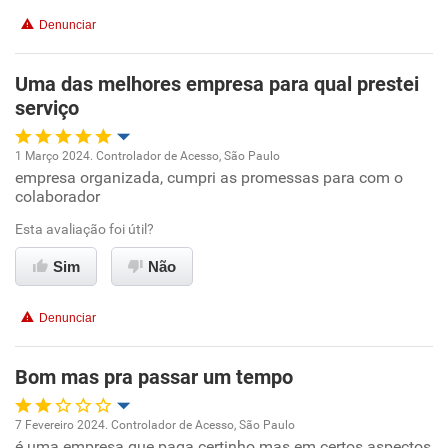
Denunciar
Benefícios
Uma das melhores empresa para qual prestei
Recomenda esta empresa
serviço
Recomenda a diretoria
1 Março 2024. Controlador de Acesso, São Paulo
empresa organizada, cumpri as promessas para com o
Oportunidade de promoção
colaborador
Ambiente de trabalho
Esta avaliação foi útil?
Sim
Não
Conciliação com a vida familiar
Denunciar
Benefícios
Bom mas pra passar um tempo
Recomenda esta empresa
Recomenda a diretoria
7 Fevereiro 2024. Controlador de Acesso, São Paulo
é uma empresa que paga certinho mas em certos aspectos
Oportunidade de promoção