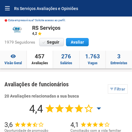
Rs Serviços Avaliações e Opiniões
Esta empresa é sua? Solicite acesso ao perfil.
RS Serviços
4,2
1979 Seguidores
Seguir
Avaliar
457
276
1.763
3
Visão Geral
Avaliações
Salários
Vagas
Entrevistas
Avaliações de funcionários
Filtrar
20 Avaliações relacionadas a sua busca
4,4
3,6
4,1
Oportunidade de promoção
Conciliação com a vida familiar