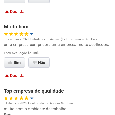
Recomenda esta empresa
Denunciar
Recomenda a diretoria
Muito bom
3 Fevereiro 2026. Controlador de Acesso (Ex-Funcionário), São Paulo
uma empresa cumpridora uma empresa muito acolhedora
Oportunidade de promoção
Esta avaliação foi útil?
Ambiente de trabalho
Sim
Não
Conciliação com a vida familiar
Denunciar
Benefícios
Top empresa de qualidade
Recomenda esta empresa
11 Janeiro 2026. Controlador de Acesso, São Paulo
Recomenda a diretoria
muito bom o ambiente de trabalho
Oportunidade de promoção
Prós