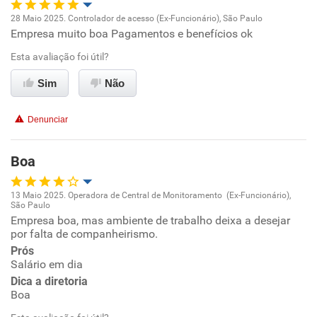
28 Maio 2025. Controlador de acesso (Ex-Funcionário), São Paulo
Empresa muito boa Pagamentos e benefícios ok
Oportunidade de promoção
Esta avaliação foi útil?
Ambiente de trabalho
Sim
Não
Conciliação com a vida familiar
Denunciar
Benefícios
Boa
Recomenda esta empresa
13 Maio 2025. Operadora de Central de Monitoramento (Ex-Funcionário),
Recomenda a diretoria
São Paulo
Oportunidade de promoção
Empresa boa, mas ambiente de trabalho deixa a desejar
por falta de companheirismo.
Ambiente de trabalho
Prós
Salário em dia
Dica a diretoria
Conciliação com a vida familiar
Boa