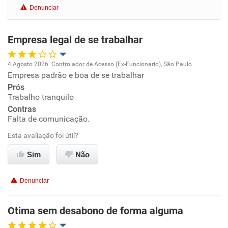
Denunciar
Benefícios
Empresa legal de se trabalhar
Recomenda esta empresa
Recomenda a diretoria
4 Agosto 2026. Controlador de Acesso (Ex-Funcionário), São Paulo
Empresa padrão e boa de se trabalhar
Oportunidade de promoção
Prós
Trabalho tranquilo
Ambiente de trabalho
Contras
Falta de comunicação.
Conciliação com a vida familiar
Esta avaliação foi útil?
Benefícios
Sim
Não
Recomenda esta empresa
Denunciar
Otima sem desabono de forma alguma