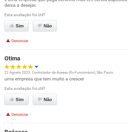
deixa a desejar.
Ambiente de trabalho
Esta avaliação foi útil?
Sim
Não
Conciliação com a vida familiar
Denunciar
Benefícios
Otima
Recomenda esta empresa
Não recomenda a diretoria
22 Agosto 2023. Controlador de Acesso (Ex-Funcionário), São Paulo
uma empresa que tem muito a crescer
Oportunidade de promoção
Esta avaliação foi útil?
Ambiente de trabalho
Sim
Não
Conciliação com a vida familiar
Denunciar
Benefícios