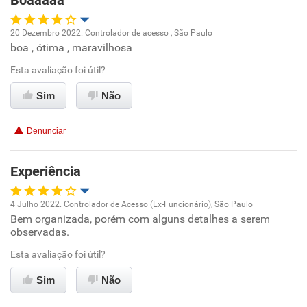
Boáaaaa
Recomenda esta empresa
20 Dezembro 2022. Controlador de acesso , São Paulo
Recomenda a diretoria
boa , ótima , maravilhosa
Oportunidade de promoção
Esta avaliação foi útil?
Ambiente de trabalho
Sim
Não
Conciliação com a vida familiar
Denunciar
Benefícios
Experiência
Recomenda esta empresa
4 Julho 2022. Controlador de Acesso (Ex-Funcionário), São Paulo
Recomenda a diretoria
Bem organizada, porém com alguns detalhes a serem
Oportunidade de promoção
observadas.
Ambiente de trabalho
Esta avaliação foi útil?
Sim
Não
Conciliação com a vida familiar