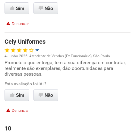
Conciliação com a vida familiar
Sim
Não
Benefícios
Denunciar
Recomenda esta empresa
Cely Uniformes
4 Junho 2025. Atendente de Vendas (Ex-Funcionário), São Paulo
Promete o que entrega, tem a sua diferença em contratar,
Oportunidade de promoção
realmente são exemplares, dão oportunidades para
diversas pessoas.
Ambiente de trabalho
Esta avaliação foi útil?
Conciliação com a vida familiar
Sim
Não
Benefícios
Denunciar
Recomenda esta empresa
10
Recomenda a diretoria