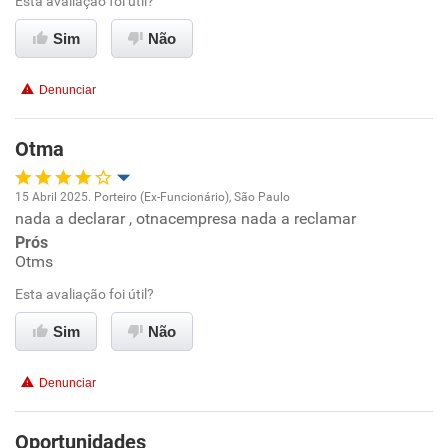
Benefícios
Esta avaliação foi útil?
Sim
Não
Recomenda esta empresa
Recomenda a diretoria
Denunciar
Otma
15 Abril 2025. Porteiro (Ex-Funcionário), São Paulo
nada a declarar , otnacempresa nada a reclamar
Oportunidade de promoção
Prós
Otms
Ambiente de trabalho
Esta avaliação foi útil?
Conciliação com a vida familiar
Sim
Não
Benefícios
Denunciar
Recomenda esta empresa
Oportunidades