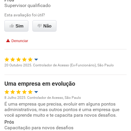
Supervisor qualificado
Ambiente de trabalho
Esta avaliação foi útil?
Conciliação com a vida familiar
Sim
Não
Benefícios
Denunciar
Recomenda esta empresa
Recomenda a diretoria
20 Outubro 2025. Controlador de Acesso (Ex-Funcionário), São Paulo
Oportunidade de promoção
Uma empresa em evolução
Ambiente de trabalho
8 Julho 2025. Controlador de Acesso, São Paulo
Conciliação com a vida familiar
É uma empresa que precisa, evoluir em alguns pontos
Oportunidade de promoção
administrativos, mas outros pontos é uma empresa que
você aprende muito e te capacita para novos desafios.
Benefícios
Ambiente de trabalho
Prós
Capacitação para novos desafios
Recomenda esta empresa