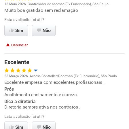
13 Maio 2026. Controlador de ascesso (Ex-Funcionário), São Paulo
Muito boa gratidão sem reclamação
Oportunidade de promoção
Esta avaliação foi útil?
Ambiente de trabalho
Sim
Não
Conciliação com a vida familiar
Denunciar
Benefícios
Excelente
Recomenda esta empresa
23 Março 2026. Access Controller/Doorman (Ex-Funcionário), São Paulo
Recomenda a diretoria
Excelente empresa com excelentes profissionais .
Oportunidade de promoção
Prós
Acolhimento ensinamento e clareza.
Ambiente de trabalho
Dica a diretoria
Diretoria sempre ativa nos contratos .
Conciliação com a vida familiar
Esta avaliação foi útil?
Benefícios
Sim
Não