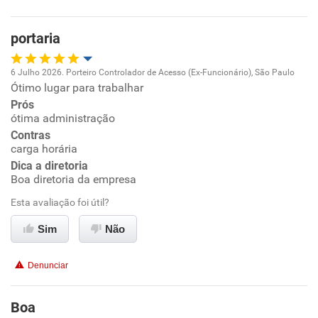
Benefícios
portaria
Não recomenda esta empresa
6 Julho 2026. Porteiro Controlador de Acesso (Ex-Funcionário), São Paulo
Ótimo lugar para trabalhar
Oportunidade de promoção
Prós
ótima administração
Ambiente de trabalho
Contras
carga horária
Conciliação com a vida familiar
Dica a diretoria
Boa diretoria da empresa
Benefícios
Esta avaliação foi útil?
Sim
Não
Recomenda esta empresa
Recomenda a diretoria
Denunciar
Boa