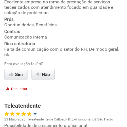
Excelente empresa no ramo de prestação de serviços
Oportunidade de promoção
terceirizados com atendimento focado em qualidade e
solução de problemas.
Ambiente de trabalho
Prós
Oportunidades, Benefícios
Conciliação com a vida familiar
Contras
Comunicação interna
Dica a diretoria
Benefícios
Falta de comunicação com o setor do RH. De modo geral,
ok.
Recomenda esta empresa
Esta avaliação foi útil?
Recomenda a diretoria
Sim
Não
Denunciar
Teleatendente
23 Maio 2026. Teleatendente de Callback II (Ex-Funcionário), São Paulo
Possibilidade de crescimento profissional
Oportunidade de promoção