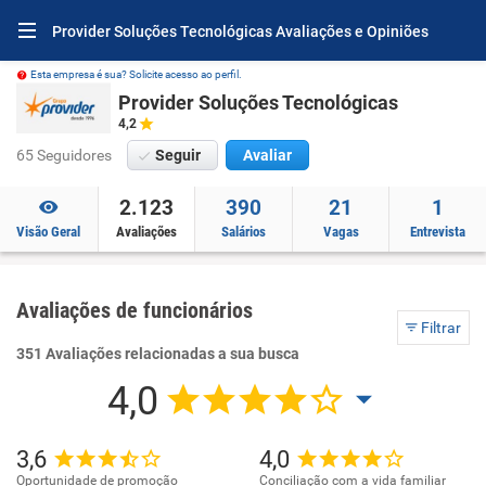
Provider Soluções Tecnológicas Avaliações e Opiniões
Esta empresa é sua? Solicite acesso ao perfil.
Provider Soluções Tecnológicas
4,2
65 Seguidores
Seguir
Avaliar
2.123
390
21
1
Visão Geral
Avaliações
Salários
Vagas
Entrevista
Avaliações de funcionários
Filtrar
351 Avaliações relacionadas a sua busca
4,0
3,6
4,0
Oportunidade de promoção
Conciliação com a vida familiar