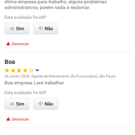
ótima empresa para trabalho, alguns problemas
Oportunidade de promoção
administrativos, porém nada a reclamar.
Benefícios
Ambiente de trabalho
Esta avaliação foi útil?
Sim
Não
Recomenda esta empresa
Conciliação com a vida familiar
Recomenda a diretoria
Denunciar
Benefícios
Boa
Recomenda esta empresa
26 Junho 2026. Agente de Atendimento (Ex-Funcionário), São Paulo
Boa empresa Lara trabalhar
Oportunidade de promoção
Esta avaliação foi útil?
Ambiente de trabalho
Sim
Não
Conciliação com a vida familiar
Denunciar
Benefícios