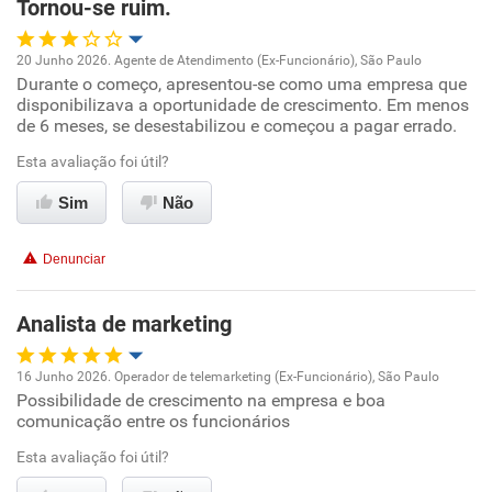
Tornou-se ruim.
Recomenda esta empresa
20 Junho 2026. Agente de Atendimento (Ex-Funcionário), São Paulo
Recomenda a diretoria
Durante o começo, apresentou-se como uma empresa que
Oportunidade de promoção
disponibilizava a oportunidade de crescimento. Em menos
de 6 meses, se desestabilizou e começou a pagar errado.
Ambiente de trabalho
Esta avaliação foi útil?
Conciliação com a vida familiar
Sim
Não
Benefícios
Denunciar
Não recomenda esta empresa
Analista de marketing
Não recomenda a diretoria
16 Junho 2026. Operador de telemarketing (Ex-Funcionário), São Paulo
Possibilidade de crescimento na empresa e boa
Oportunidade de promoção
comunicação entre os funcionários
Ambiente de trabalho
Esta avaliação foi útil?