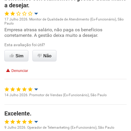
a desejar.
17 Julho 2026. Monitor de Qualidade de Atendimento (Ex-Funcionário), São
Paulo
Oportunidade de promoção
Empresa atrasa salário, não paga os benefícios
corretamente. A gestão deixa muito a desejar.
Ambiente de trabalho
Esta avaliação foi útil?
Conciliação com a vida familiar
Sim
Não
Benefícios
Denunciar
Não recomenda esta empresa
Não recomenda a diretoria
14 Julho 2026. Promotor de Vendas (Ex-Funcionário), São Paulo
Oportunidade de promoção
Excelente.
Ambiente de trabalho
9 Julho 2026. Operador de Telemarketing (Ex-Funcionário), São Paulo
Conciliação com a vida familiar