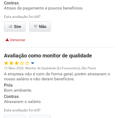
Contras
Conciliação com a vida familiar
Atraso de pagamento e poucos benefícios.
Esta avaliação foi útil?
Benefícios
Sim
Não
Não recomenda esta empresa
Denunciar
Não recomenda a diretoria
Avaliação como monitor de qualidade
12 Maio 2026. Monitor de Qualidade (Ex-Funcionário), São Paulo
A empresa não é ruim de forma geral, porém atrasaram o
Oportunidade de promoção
nosso salário e não deram benefícios.
Prós
Ambiente de trabalho
Bom ambiente.
Contras
Conciliação com a vida familiar
Atrasaram o salário.
Esta avaliação foi útil?
Benefícios