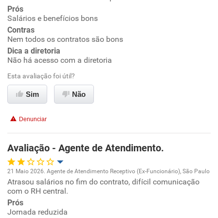
Prós
Salários e benefícios bons
Ambiente de trabalho
Contras
Nem todos os contratos são bons
Conciliação com a vida familiar
Dica a diretoria
Não há acesso com a diretoria
Benefícios
Esta avaliação foi útil?
Sim
Não
Recomenda esta empresa
Não recomenda a diretoria
Denunciar
Avaliação - Agente de Atendimento.
21 Maio 2026. Agente de Atendimento Receptivo (Ex-Funcionário), São Paulo
Atrasou salários no fim do contrato, difícil comunicação
Oportunidade de promoção
com o RH central.
Prós
Ambiente de trabalho
Jornada reduzida