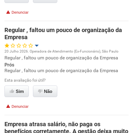
Benefícios
Denunciar
Recomenda esta empresa
Regular , faltou um pouco de organização da
Recomenda a diretoria
Empresa
20 Julho 2026. Operadora de Atendimento (Ex-Funcionário), São Paulo
Regular , faltou um pouco de organização da Empresa
Oportunidade de promoção
Prós
Regular , faltou um pouco de organização da Empresa
Ambiente de trabalho
Esta avaliação foi útil?
Conciliação com a vida familiar
Sim
Não
Benefícios
Denunciar
Recomenda esta empresa
Empresa atrasa salário, não paga os
Recomenda a diretoria
benefícios corretamente. A gestão deixa muito