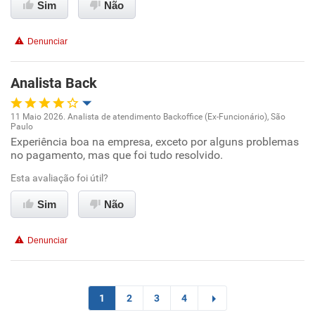
Sim
Não
Não recomenda esta empresa
Denunciar
Não recomenda a diretoria
Analista Back
11 Maio 2026. Analista de atendimento Backoffice (Ex-Funcionário), São
Paulo
Oportunidade de promoção
Experiência boa na empresa, exceto por alguns problemas
no pagamento, mas que foi tudo resolvido.
Ambiente de trabalho
Esta avaliação foi útil?
Conciliação com a vida familiar
Sim
Não
Benefícios
Denunciar
Recomenda esta empresa
Recomenda a diretoria
1
2
3
4