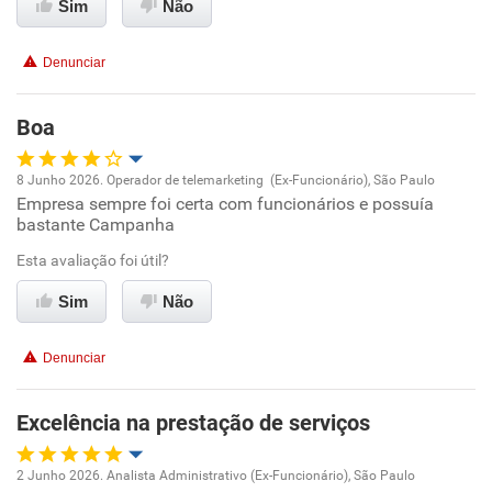
Sim
Não
Conciliação com a vida familiar
Denunciar
Benefícios
Boa
Recomenda esta empresa
Recomenda a diretoria
8 Junho 2026. Operador de telemarketing (Ex-Funcionário), São Paulo
Empresa sempre foi certa com funcionários e possuía
Oportunidade de promoção
bastante Campanha
Ambiente de trabalho
Esta avaliação foi útil?
Sim
Não
Conciliação com a vida familiar
Denunciar
Benefícios
Excelência na prestação de serviços
Recomenda esta empresa
Recomenda a diretoria
2 Junho 2026. Analista Administrativo (Ex-Funcionário), São Paulo