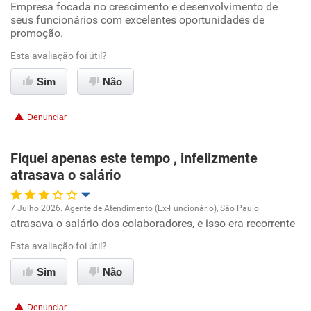
Empresa focada no crescimento e desenvolvimento de
Oportunidade de promoção
seus funcionários com excelentes oportunidades de
promoção.
Benefícios
Ambiente de trabalho
Esta avaliação foi útil?
Recomenda esta empresa
Conciliação com a vida familiar
Sim
Não
Benefícios
Denunciar
Recomenda esta empresa
Fiquei apenas este tempo , infelizmente
Recomenda a diretoria
atrasava o salário
7 Julho 2026. Agente de Atendimento (Ex-Funcionário), São Paulo
atrasava o salário dos colaboradores, e isso era recorrente
Oportunidade de promoção
Esta avaliação foi útil?
Ambiente de trabalho
Sim
Não
Conciliação com a vida familiar
Denunciar