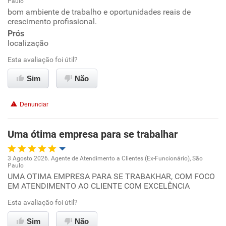
Paulo
Oportunidade de promoção
bom ambiente de trabalho e oportunidades reais de
crescimento profissional.
Ambiente de trabalho
Prós
localização
Conciliação com a vida familiar
Esta avaliação foi útil?
Sim
Não
Benefícios
Denunciar
Recomenda esta empresa
Recomenda a diretoria
Uma ótima empresa para se trabalhar
3 Agosto 2026. Agente de Atendimento a Clientes (Ex-Funcionário), São
Paulo
Oportunidade de promoção
UMA OTIMA EMPRESA PARA SE TRABAKHAR, COM FOCO
EM ATENDIMENTO AO CLIENTE COM EXCELÊNCIA
Ambiente de trabalho
Esta avaliação foi útil?
Conciliação com a vida familiar
Sim
Não