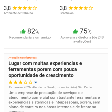
3,8
3,8
Ambiente de trabalho
Benefícios
82
75
%
%
Recomendaria a um amigo
Aprovam a diretoria (de 248
avaliações)
Avaliação mais destacada
Lugar com muitas experiencias e
ferramentas porem com pouca
oportunidade de crescimento
15 Janeiro 2026. Atendente Geral (Ex-Funcionário), São Paulo
Uma emprese de prestação de serviços de
Oportunidade de promoção
atendimento comercial com bastante ferramentas e
experiências sistêmicas e interpessoais, porém, sem
Ambiente de trabalho
plano de carreira nas áreas internas e de frente sa
empresa.