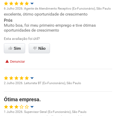
6 Julho 2026. Agente de Atendimento Receptivo (Ex-Funcionário), São Paulo
excelente, ótimo oportunidade de crescimento
Oportunidade de promoção
Prós
Muito boa, foi meu primeiro emprego e tive ótimas
Ambiente de trabalho
oportunidades de crescimento
Esta avaliação foi útil?
Conciliação com a vida familiar
Sim
Não
Benefícios
Denunciar
Recomenda esta empresa
Recomenda a diretoria
2 Julho 2026. Leiturista BT (Ex-Funcionário), São Paulo
Oportunidade de promoção
Ótima empresa.
Ambiente de trabalho
1 Julho 2026. Supervisor Geral (Ex-Funcionário), São Paulo
Conciliação com a vida familiar