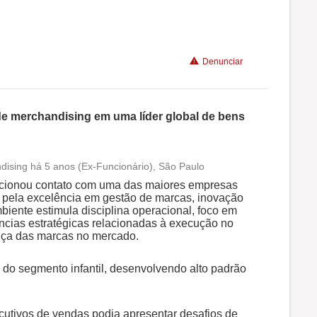
Benefícios
Denunciar
Recomenda a diretoria
de merchandising em uma líder global de bens
ising há 5 anos (Ex-Funcionário), São Paulo
Conciliação com a vida familiar
rcionou contato com uma das maiores empresas
 pela excelência em gestão de marcas, inovação
biente estimula disciplina operacional, foco em
Benefícios
cias estratégicas relacionadas à execução no
ença das marcas no mercado.
Recomenda a diretoria
 do segmento infantil, desenvolvendo alto padrão
utivos de vendas podia apresentar desafios de