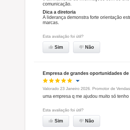
comunicação.
Dica a diretoria
A liderança demonstra forte orientação est
marcas.
Esta avaliação foi útil?
Sim
Não
Empresa de grandes oportunidades de 
Valorado 23 Janeiro 2026. Promotor de Vendas
Oportunidade de promoção
uma empresa q me ajudou muito só tenho
Ambiente de trabalho
Esta avaliação foi útil?
Sim
Não
Recomenda esta empresa