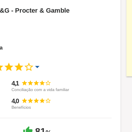
P&G - Procter & Gamble
ca
4,1
Conciliação com a vida familiar
4,0
Benefícios
81