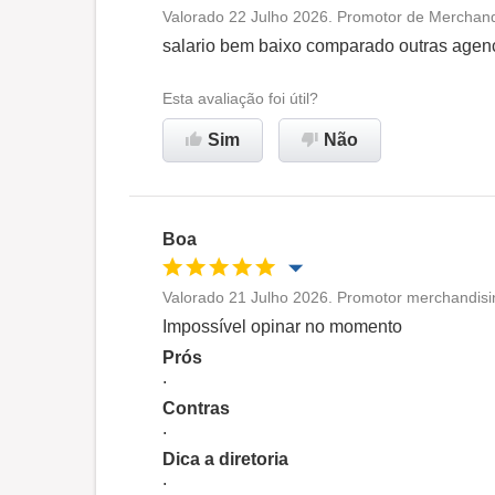
Valorado 22 Julho 2026. Promotor de Merchand
Oportunidade de promoção
salario bem baixo comparado outras agen
Ambiente de trabalho
Esta avaliação foi útil?
Sim
Não
Recomenda esta empresa
Boa
Valorado 21 Julho 2026. Promotor merchandisi
Oportunidade de promoção
Impossível opinar no momento
Prós
Ambiente de trabalho
.
Contras
.
Recomenda esta empresa
Dica a diretoria
.