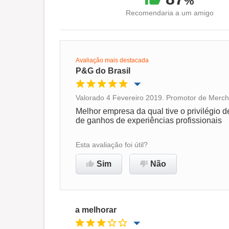
%
Recomendaria a um amigo
Avaliação mais destacada
P&G do Brasil
Valorado 4 Fevereiro 2019. Promotor de Merch
Oportunidade de promoção
Melhor empresa da qual tive o privilégio d
de ganhos de experiências profissionais
Ambiente de trabalho
Esta avaliação foi útil?
Recomenda esta empresa
Sim
Não
a melhorar