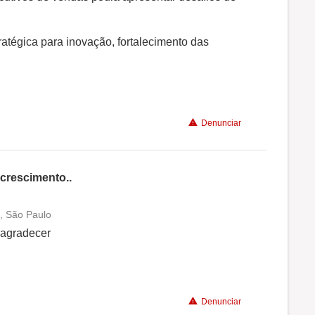
ratégica para inovação, fortalecimento das
Denunciar
crescimento..
, São Paulo
Conciliação com a vida familiar
 agradecer
Benefícios
Denunciar
Recomenda a diretoria