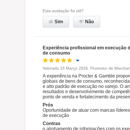
Ambiente de trabalho
Esta avaliação foi útil?
Sim
Não
Recomenda esta empresa
Experiência profissional em execução 
de consumo
Valorado 15 Março 2026. Promotor de Merchand
Oportunidade de promoção
A experiência na Procter & Gamble propo
globais de bens de consumo, reconhecida
e alto padrão de execução no varejo. O am
Ambiente de trabalho
resultados e desenvolvimento de competên
ponto de venda e fortalecimento da pres
Prós
Recomenda esta empresa
Oportunidade de atuar com marcas líderes
de execução
Contras
o alinhamento de informações com os exec