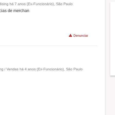
ising há 7 anos (Ex-Funcionário), São Paulo
Conciliação com a vida familiar
cias de merchan
Benefícios
Denunciar
Não recomenda a diretoria
ng / Vendas há 4 anos (Ex-Funcionário), São Paulo
Conciliação com a vida familiar
Benefícios
Recomenda a diretoria