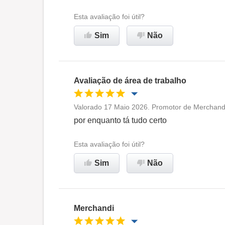
Esta avaliação foi útil?
Sim
Não
Avaliação de área de trabalho
Valorado 17 Maio 2026. Promotor de Merchand
Oportunidade de promoção
por enquanto tá tudo certo
Ambiente de trabalho
Esta avaliação foi útil?
Sim
Não
Recomenda esta empresa
Merchandi