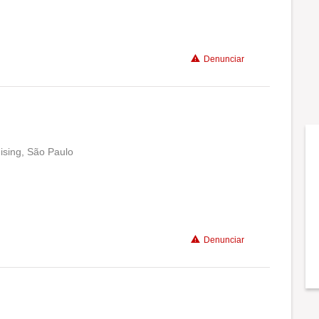
Denunciar
ising, São Paulo
Conciliação com a vida familiar
Benefícios
Denunciar
Recomenda a diretoria