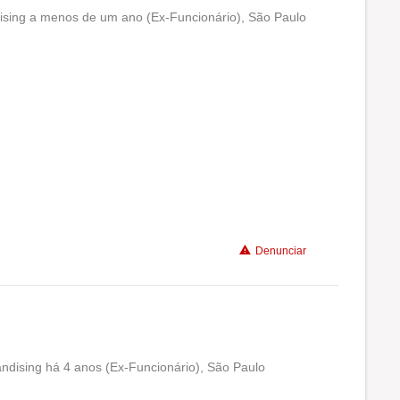
ising a menos de um ano (Ex-Funcionário), São Paulo
Conciliação com a vida familiar
Benefícios
Recomenda a diretoria
Denunciar
dising há 4 anos (Ex-Funcionário), São Paulo
Conciliação com a vida familiar