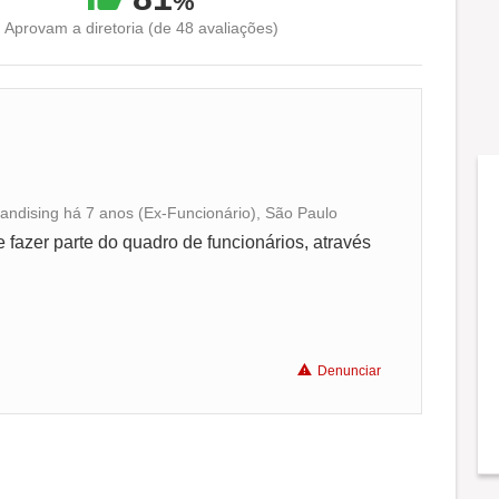
%
Aprovam a diretoria (de 48 avaliações)
andising há 7 anos (Ex-Funcionário), São Paulo
Conciliação com a vida familiar
e fazer parte do quadro de funcionários, através
Benefícios
Recomenda a diretoria
Denunciar