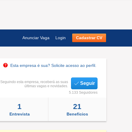
Anunciar Vaga
Login
Cadastrar CV
Esta empresa é sua? Solicite acesso ao perfil.
Seguindo esta empresa, receberá as suas
Seguir
últimas vagas e novidades.
5.133 Seguidores
1
21
Entrevista
Beneficios