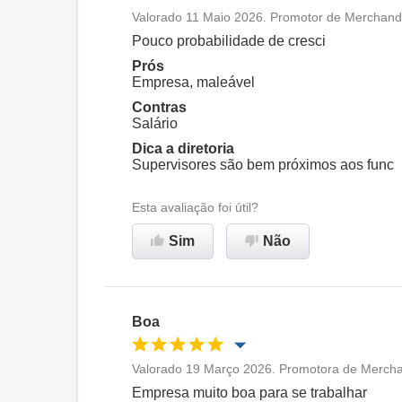
Valorado 11 Maio 2026. Promotor de Merchand
Oportunidade de promoção
Pouco probabilidade de cresci
Prós
Ambiente de trabalho
Empresa, maleável
Contras
Salário
Recomenda esta empresa
Dica a diretoria
Supervisores são bem próximos aos func
Esta avaliação foi útil?
Sim
Não
Boa
Valorado 19 Março 2026. Promotora de Merchan
Oportunidade de promoção
Empresa muito boa para se trabalhar