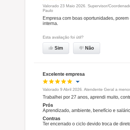
Valorado 23 Maio 2026. Supervisor/Coordenado
Paulo
Oportunidade de promoção
Empresa com boas oportunidades, porem d
interna.
Ambiente de trabalho
Esta avaliação foi útil?
Recomenda esta empresa
Sim
Não
Excelente empresa
Valorado 9 Abril 2026. Atendente Geral a meno
Oportunidade de promoção
Trabalhei por 27 anos, aprendi muito, contr
Prós
Ambiente de trabalho
Aprendizado, ambiente, benefício e salári
Contras
Ter encerrado o ciclo devido troca de direto
Recomenda esta empresa