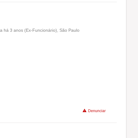
ia há 3 anos (Ex-Funcionário), São Paulo
Conciliação com a vida familiar
Benefícios
Recomenda a diretoria
Denunciar