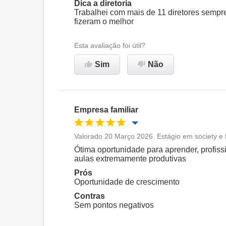
Dica a diretoria
Trabalhei com mais de 11 diretores sempr
fizeram o melhor
Esta avaliação foi útil?
Sim
Não
Empresa familiar
Valorado 20 Março 2026. Estágio em society e 
Oportunidade de promoção
Ótima oportunidade para aprender, profis
aulas extremamente produtivas
Ambiente de trabalho
Prós
Oportunidade de crescimento
Contras
Recomenda esta empresa
Sem pontos negativos