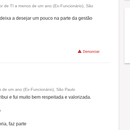
r de TI a menos de um ano (Ex-Funcionário), São
Conciliação com a vida familiar
eixa a desejar um pouco na parte da gestão
Benefícios
Recomenda a diretoria
Denunciar
s de um ano (Ex-Funcionário), São Paulo
Conciliação com a vida familiar
ibui e fui muito bem respeitada e valorizada.
Benefícios
o
ria, faz parte
Recomenda a diretoria