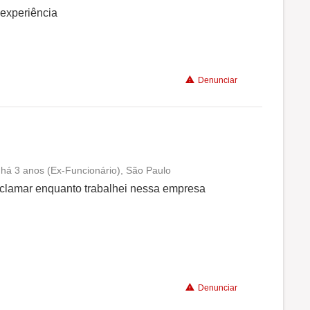
Conciliação com a vida familiar
 experiência
Benefícios
Denunciar
Recomenda a diretoria
 há 3 anos (Ex-Funcionário), São Paulo
Conciliação com a vida familiar
eclamar enquanto trabalhei nessa empresa
Benefícios
Recomenda a diretoria
Denunciar