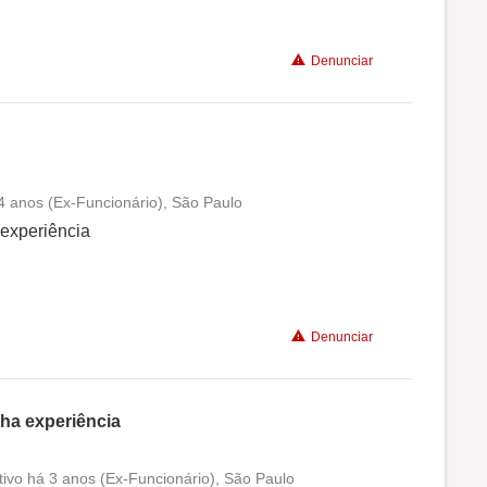
Denunciar
4 anos (Ex-Funcionário), São Paulo
Conciliação com a vida familiar
 experiência
Benefícios
Denunciar
Recomenda a diretoria
nha experiência
ativo há 3 anos (Ex-Funcionário), São Paulo