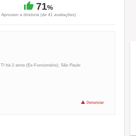
71
%
Aprovam a diretoria (de 41 avaliações)
 TI há 2 anos (Ex-Funcionário), São Paulo
Conciliação com a vida familiar
Benefícios
Denunciar
Recomenda a diretoria