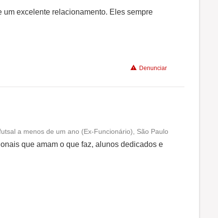
e um excelente relacionamento. Eles sempre
Denunciar
futsal a menos de um ano (Ex-Funcionário), São Paulo
Conciliação com a vida familiar
sionais que amam o que faz, alunos dedicados e
Benefícios