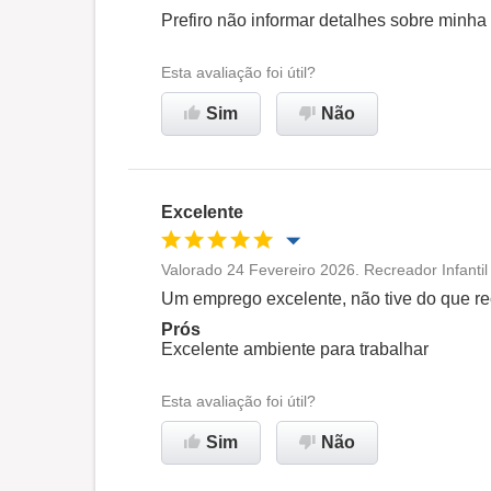
Oportunidade de promoção
Prefiro não informar detalhes sobre minha
Ambiente de trabalho
Esta avaliação foi útil?
Sim
Não
Recomenda esta empresa
Excelente
Valorado 24 Fevereiro 2026. Recreador Infantil
Oportunidade de promoção
Um emprego excelente, não tive do que r
Prós
Ambiente de trabalho
Excelente ambiente para trabalhar
Esta avaliação foi útil?
Recomenda esta empresa
Sim
Não