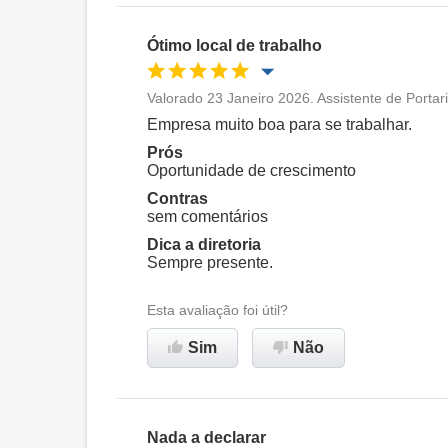
Ótimo local de trabalho
Valorado 23 Janeiro 2026. Assistente de Portar
Oportunidade de promoção
Empresa muito boa para se trabalhar.
Prós
Ambiente de trabalho
Oportunidade de crescimento
Contras
sem comentários
Recomenda esta empresa
Dica a diretoria
Sempre presente.
Esta avaliação foi útil?
Sim
Não
Nada a declarar