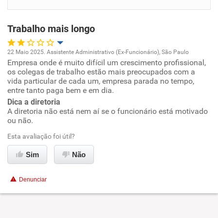
Benefícios
Trabalho mais longo
Recomenda esta empresa
Recomenda a diretoria
22 Maio 2025. Assistente Administrativo (Ex-Funcionário), São Paulo
Empresa onde é muito difícil um crescimento profissional,
Oportunidade de promoção
os colegas de trabalho estão mais preocupados com a
vida particular de cada um, empresa parada no tempo,
Ambiente de trabalho
entre tanto paga bem e em dia.
Dica a diretoria
A diretoria não está nem aí se o funcionário está motivado
Conciliação com a vida familiar
ou não.
Benefícios
Esta avaliação foi útil?
Sim
Não
Recomenda esta empresa
Não recomenda a diretoria
Denunciar