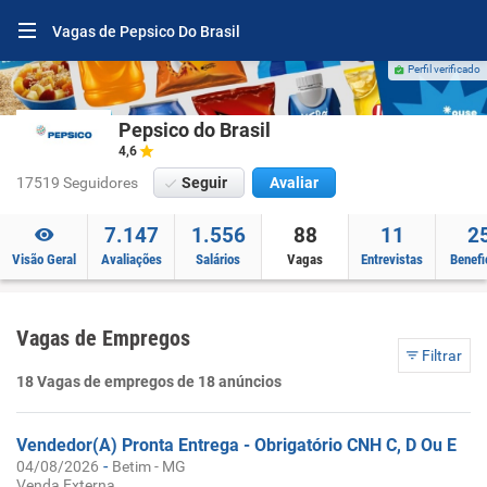
Vagas de Pepsico Do Brasil
Perfil verificado
Pepsico do Brasil
4,6
17519 Seguidores
Seguir
Avaliar
7.147
1.556
88
11
2
Visão Geral
Avaliações
Salários
Vagas
Entrevistas
Benefi
Vagas de Empregos
Filtrar
18 Vagas de empregos de 18 anúncios
Vendedor(A) Pronta Entrega - Obrigatório CNH C, D Ou E
-
04/08/2026
Betim - MG
Venda Externa