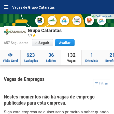
Vagas de Grupo Cataratas
Perfil verificado
Grupo Cataratas
4,5
657 Seguidores
Seguir
Avaliar
623
36
132
1
2
Visão Geral
Avaliações
Salários
Vagas
Entrevista
Benefi
Vagas de Empregos
Filtrar
Nestes momentos não há vagas de emprego
publicadas para esta empresa.
Siga esta empresa se quiser ser o primeiro a saber quando