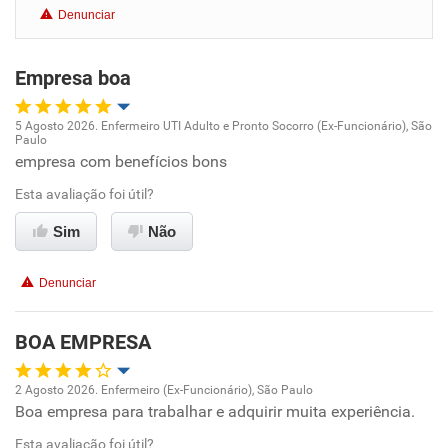
Denunciar
Benefícios
Empresa boa
Recomenda esta empresa
5 Agosto 2026. Enfermeiro UTI Adulto e Pronto Socorro (Ex-Funcionário), São
Paulo
Oportunidade de promoção
empresa com benefícios bons
Esta avaliação foi útil?
Ambiente de trabalho
Sim
Não
Conciliação com a vida familiar
Denunciar
Benefícios
BOA EMPRESA
Recomenda esta empresa
Recomenda a diretoria
2 Agosto 2026. Enfermeiro (Ex-Funcionário), São Paulo
Boa empresa para trabalhar e adquirir muita experiência.
Oportunidade de promoção
Esta avaliação foi útil?