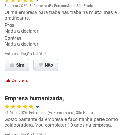
8 Junho 2026. Enfermeira (Ex-Funcionário), São Paulo
Ótima empresa para trabalhar, trabalha muito, mas é
Oportunidade de promoção
gratificante.
Prós
Ambiente de trabalho
Nada a declarar
Contras
Conciliação com a vida familiar
Nada a declarar
Esta avaliação foi útil?
Benefícios
Sim
Não
Recomenda esta empresa
Denunciar
Recomenda a diretoria
Empresa humanizada,
26 Maio 2026. Enfermeira (Ex-Funcionário), São Paulo
Gosto bastante da empresa e faço minha parte como
Oportunidade de promoção
colaboradora. Vou completar 10 anos na empresa.
Ambiente de trabalho
Esta avaliação foi útil?