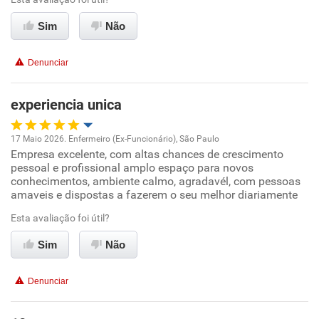
Sim
Não
Conciliação com a vida familiar
Denunciar
Benefícios
experiencia unica
Recomenda esta empresa
Recomenda a diretoria
17 Maio 2026. Enfermeiro (Ex-Funcionário), São Paulo
Empresa excelente, com altas chances de crescimento
Oportunidade de promoção
pessoal e profissional amplo espaço para novos
conhecimentos, ambiente calmo, agradavél, com pessoas
Ambiente de trabalho
amaveis e dispostas a fazerem o seu melhor diariamente
Esta avaliação foi útil?
Conciliação com a vida familiar
Sim
Não
Benefícios
Denunciar
Recomenda esta empresa