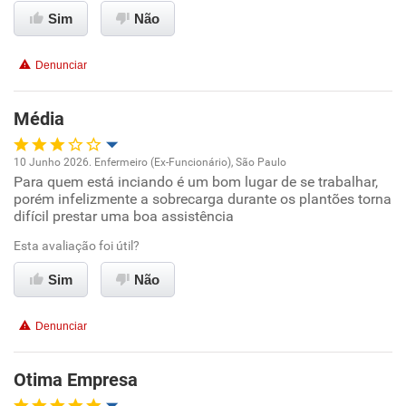
Sim
Não
Recomenda esta empresa
Denunciar
Média
10 Junho 2026. Enfermeiro (Ex-Funcionário), São Paulo
Para quem está inciando é um bom lugar de se trabalhar,
Oportunidade de promoção
porém infelizmente a sobrecarga durante os plantões torna
difícil prestar uma boa assistência
Ambiente de trabalho
Esta avaliação foi útil?
Conciliação com a vida familiar
Sim
Não
Benefícios
Denunciar
Recomenda esta empresa
Otima Empresa
Não recomenda a diretoria