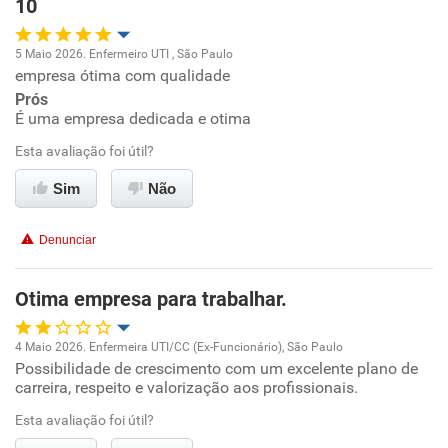
Recomenda a diretoria
10
5 Maio 2026. Enfermeiro UTI , São Paulo
empresa ótima com qualidade
Oportunidade de promoção
Prós
É uma empresa dedicada e otima
Ambiente de trabalho
Esta avaliação foi útil?
Conciliação com a vida familiar
Sim
Não
Benefícios
Denunciar
Recomenda esta empresa
Otima empresa para trabalhar.
Recomenda a diretoria
4 Maio 2026. Enfermeira UTI/CC (Ex-Funcionário), São Paulo
Possibilidade de crescimento com um excelente plano de
Oportunidade de promoção
carreira, respeito e valorização aos profissionais.
Ambiente de trabalho
Esta avaliação foi útil?