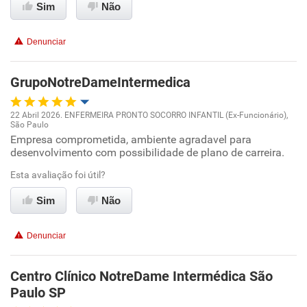
Sim
Não
Conciliação com a vida familiar
Denunciar
Benefícios
GrupoNotreDameIntermedica
Recomenda esta empresa
Recomenda a diretoria
22 Abril 2026. ENFERMEIRA PRONTO SOCORRO INFANTIL (Ex-Funcionário),
São Paulo
Oportunidade de promoção
Empresa comprometida, ambiente agradavel para
desenvolvimento com possibilidade de plano de carreira.
Ambiente de trabalho
Esta avaliação foi útil?
Conciliação com a vida familiar
Sim
Não
Benefícios
Denunciar
Recomenda esta empresa
Centro Clínico NotreDame Intermédica São
Recomenda a diretoria
Paulo SP