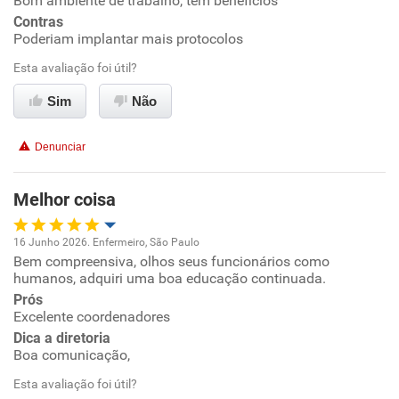
Bom ambiente de trabalho, tem beneficios
Contras
Conciliação com a vida familiar
Poderiam implantar mais protocolos
Esta avaliação foi útil?
Benefícios
Sim
Não
Recomenda esta empresa
Denunciar
Recomenda a diretoria
Melhor coisa
16 Junho 2026. Enfermeiro, São Paulo
Bem compreensiva, olhos seus funcionários como
Oportunidade de promoção
humanos, adquiri uma boa educação continuada.
Prós
Ambiente de trabalho
Excelente coordenadores
Dica a diretoria
Conciliação com a vida familiar
Boa comunicação,
Esta avaliação foi útil?
Benefícios