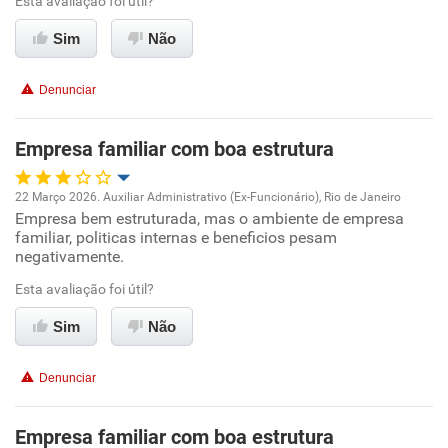
Ambiente de trabalho
Esta avaliação foi útil?
Sim
Não
Recomenda esta empresa
Conciliação com a vida familiar
Recomenda a diretoria
Denunciar
Benefícios
Empresa familiar com boa estrutura
Recomenda esta empresa
22 Março 2026. Auxiliar Administrativo (Ex-Funcionário), Rio de Janeiro
Empresa bem estruturada, mas o ambiente de empresa
Oportunidade de promoção
familiar, politicas internas e beneficios pesam
negativamente.
Ambiente de trabalho
Esta avaliação foi útil?
Conciliação com a vida familiar
Sim
Não
Benefícios
Denunciar
Recomenda esta empresa
Empresa familiar com boa estrutura