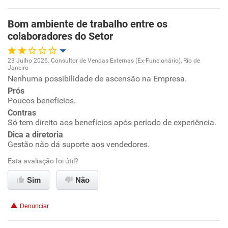
Bom ambiente de trabalho entre os
Recomenda esta empresa
colaboradores do Setor
Recomenda a diretoria
23 Julho 2026. Consultor de Vendas Externas (Ex-Funcionário), Rio de
Janeiro
Oportunidade de promoção
Nenhuma possibilidade de ascensão na Empresa.
Prós
Ambiente de trabalho
Poucos benefícios.
Contras
Só tem direito aos benefícios após período de experiência.
Conciliação com a vida familiar
Dica a diretoria
Gestão não dá suporte aos vendedores.
Benefícios
Esta avaliação foi útil?
Não recomenda esta empresa
Sim
Não
Não recomenda a diretoria
Denunciar