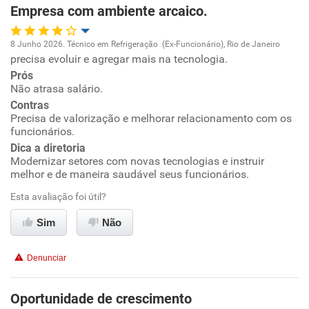
Empresa com ambiente arcaico.
8 Junho 2026. Técnico em Refrigeração (Ex-Funcionário), Rio de Janeiro
precisa evoluir e agregar mais na tecnologia.
Oportunidade de promoção
Prós
Não atrasa salário.
Ambiente de trabalho
Contras
Precisa de valorização e melhorar relacionamento com os
Conciliação com a vida familiar
funcionários.
Dica a diretoria
Modernizar setores com novas tecnologias e instruir
Benefícios
melhor e de maneira saudável seus funcionários.
Esta avaliação foi útil?
Recomenda esta empresa
Recomenda a diretoria
Sim
Não
Denunciar
Oportunidade de crescimento