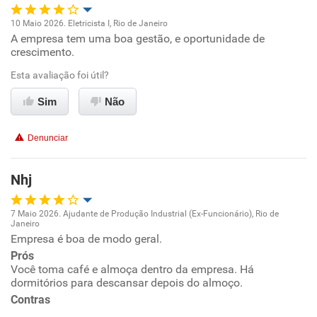
10 Maio 2026. Eletricista I, Rio de Janeiro
A empresa tem uma boa gestão, e oportunidade de
Oportunidade de promoção
crescimento.
Ambiente de trabalho
Esta avaliação foi útil?
Sim
Não
Conciliação com a vida familiar
Denunciar
Benefícios
Nhj
Recomenda esta empresa
Recomenda a diretoria
7 Maio 2026. Ajudante de Produção Industrial (Ex-Funcionário), Rio de
Janeiro
Oportunidade de promoção
Empresa é boa de modo geral.
Prós
Ambiente de trabalho
Você toma café e almoça dentro da empresa. Há
dormitórios para descansar depois do almoço.
Contras
Conciliação com a vida familiar