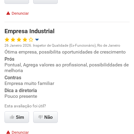
Conciliação com a vida familiar
Denunciar
Benefícios
Empresa Industrial
Recomenda esta empresa
Recomenda a diretoria
26 Janeiro 2026. Inspetor de Qualidade (Ex-Funcionário), Rio de Janeiro
Ótima empresa, possibilita oportunidades de crescimento
Oportunidade de promoção
Prós
Pontual, Agrega valores ao profissional, possibiliddades de
Ambiente de trabalho
melhoria
Contras
Conciliação com a vida familiar
Empresa muito familiar
Dica a diretoria
Pouco presente
Benefícios
Esta avaliação foi útil?
Recomenda esta empresa
Sim
Não
Recomenda a diretoria
Denunciar