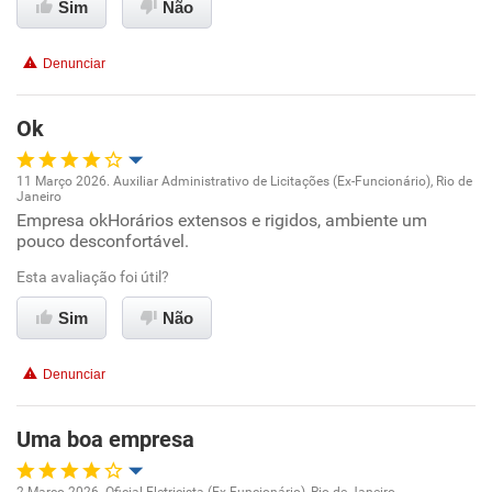
Sim
Não
Benefícios
Denunciar
Recomenda esta empresa
Ok
Recomenda a diretoria
11 Março 2026. Auxiliar Administrativo de Licitações (Ex-Funcionário), Rio de
Janeiro
Oportunidade de promoção
Empresa okHorários extensos e rigidos, ambiente um
pouco desconfortável.
Ambiente de trabalho
Esta avaliação foi útil?
Conciliação com a vida familiar
Sim
Não
Benefícios
Denunciar
Recomenda esta empresa
Uma boa empresa
Recomenda a diretoria