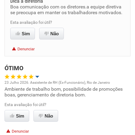
Dica a diretoria
Boa comunicação com os diretores.a equipe diretiva
Benefícios
se preocupa em manter os trabalhadores motivados.
Esta avaliação foi útil?
Recomenda esta empresa
Recomenda a diretoria
Sim
Não
Denunciar
ÓTIMO
23 Julho 2026. Assistente de RH (Ex-Funcionário), Rio de Janeiro
Ambiente de trabalho bom, possibilidade de promoções
Oportunidade de promoção
boas, gerenciamento de diretoria bom.
Ambiente de trabalho
Esta avaliação foi útil?
Sim
Não
Conciliação com a vida familiar
Denunciar
Benefícios