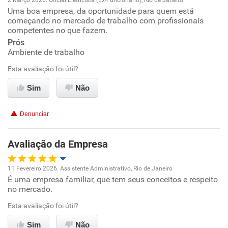
2 Março 2026. Oficial Eletricista (Ex-Funcionário), Rio de Janeiro
Uma boa empresa, da oportunidade para quem está
Oportunidade de promoção
começando no mercado de trabalho com profissionais
competentes no que fazem.
Ambiente de trabalho
Prós
Ambiente de trabalho
Conciliação com a vida familiar
Esta avaliação foi útil?
Benefícios
Sim
Não
Recomenda esta empresa
Denunciar
Não recomenda a diretoria
Avaliação da Empresa
11 Fevereiro 2026. Assistente Administrativo, Rio de Janeiro
É uma empresa familiar, que tem seus conceitos e respeito
Oportunidade de promoção
no mercado.
Ambiente de trabalho
Esta avaliação foi útil?
Sim
Não