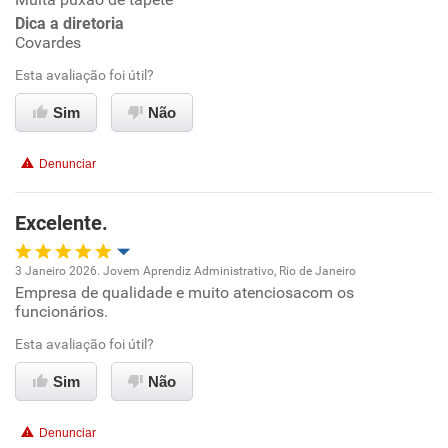
Conciliação com a vida familiar
Dica a diretoria
Covardes
Benefícios
Esta avaliação foi útil?
Sim
Não
Recomenda esta empresa
Não recomenda a diretoria
Denunciar
Excelente.
3 Janeiro 2026. Jovem Aprendiz Administrativo, Rio de Janeiro
Empresa de qualidade e muito atenciosacom os
Oportunidade de promoção
funcionários.
Ambiente de trabalho
Esta avaliação foi útil?
Sim
Não
Conciliação com a vida familiar
Denunciar
Benefícios