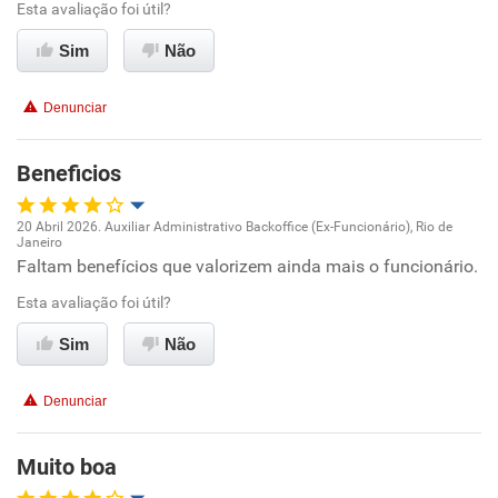
Esta avaliação foi útil?
Benefícios
Sim
Não
Recomenda esta empresa
Denunciar
Não recomenda a diretoria
Beneficios
20 Abril 2026. Auxiliar Administrativo Backoffice (Ex-Funcionário), Rio de
Janeiro
Oportunidade de promoção
Faltam benefícios que valorizem ainda mais o funcionário.
Esta avaliação foi útil?
Ambiente de trabalho
Sim
Não
Conciliação com a vida familiar
Denunciar
Benefícios
Muito boa
Recomenda esta empresa