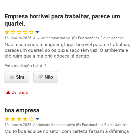
Empresa horrível para trabalhar, parece um
quartel.
16 Janeiro 2026. Auxiliar administrativo (Ex-Funcionário), Rio de Janeiro
Não recomendo a ninguém, lugar horrível para se trabalhar,
Oportunidade de promoção
parece um quartel, só os puxa saco têm vez. O ambiente é
tão ruim que a maioria adoece lá dentro.
Ambiente de trabalho
Esta avaliação foi útil?
Conciliação com a vida familiar
Sim
Não
Benefícios
Denunciar
Não recomenda esta empresa
boa empresa
Não recomenda a diretoria
10 Janeiro 2026. Assistente Administrativo (Ex-Funcionário), Rio de Janeiro
Muito boa equipe no setor, com certeza faziam a diferença
Oportunidade de promoção