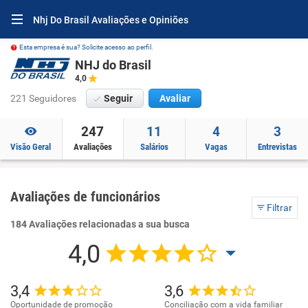
Nhj Do Brasil Avaliações e Opiniões
Esta empresa é sua? Solicite acesso ao perfil.
NHJ do Brasil
4,0
221 Seguidores
Seguir
Avaliar
247
11
4
3
Visão Geral
Avaliações
Salários
Vagas
Entrevistas
Avaliações de funcionários
Filtrar
184 Avaliações relacionadas a sua busca
4,0
3,4
3,6
Oportunidade de promoção
Conciliação com a vida familiar