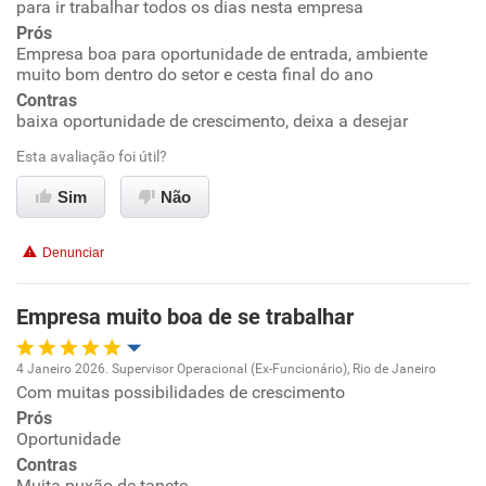
para ir trabalhar todos os dias nesta empresa
Prós
Ambiente de trabalho
Empresa boa para oportunidade de entrada, ambiente
muito bom dentro do setor e cesta final do ano
Conciliação com a vida familiar
Contras
baixa oportunidade de crescimento, deixa a desejar
Benefícios
Esta avaliação foi útil?
Sim
Não
Recomenda esta empresa
Recomenda a diretoria
Denunciar
Empresa muito boa de se trabalhar
4 Janeiro 2026. Supervisor Operacional (Ex-Funcionário), Rio de Janeiro
Com muitas possibilidades de crescimento
Oportunidade de promoção
Prós
Oportunidade
Ambiente de trabalho
Contras
Muita puxão de tapete