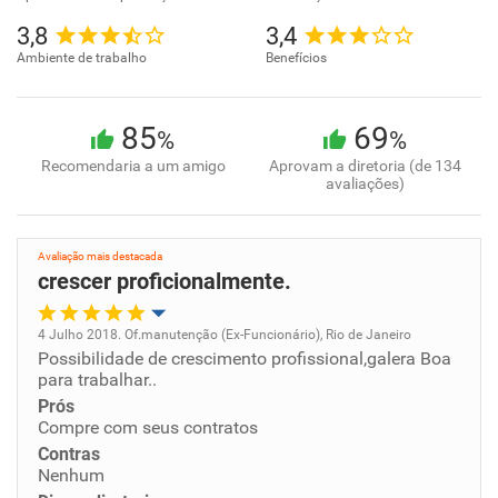
3,8
3,4
Ambiente de trabalho
Benefícios
85
69
%
%
Recomendaria a um amigo
Aprovam a diretoria (de 134
avaliações)
Avaliação mais destacada
crescer proficionalmente.
4 Julho 2018. Of.manutenção (Ex-Funcionário), Rio de Janeiro
Possibilidade de crescimento profissional,galera Boa
Oportunidade de promoção
para trabalhar..
Prós
Ambiente de trabalho
Compre com seus contratos
Contras
Conciliação com a vida familiar
Nenhum