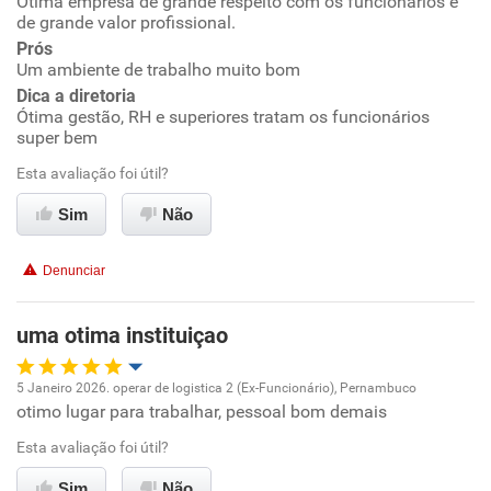
Ótima empresa de grande respeito com os funcionários e
Oportunidade de promoção
de grande valor profissional.
Prós
Ambiente de trabalho
Um ambiente de trabalho muito bom
Dica a diretoria
Conciliação com a vida familiar
Ótima gestão, RH e superiores tratam os funcionários
super bem
Benefícios
Esta avaliação foi útil?
Sim
Não
Recomenda esta empresa
Recomenda a diretoria
Denunciar
uma otima instituiçao
5 Janeiro 2026. operar de logistica 2 (Ex-Funcionário), Pernambuco
otimo lugar para trabalhar, pessoal bom demais
Oportunidade de promoção
Esta avaliação foi útil?
Ambiente de trabalho
Sim
Não