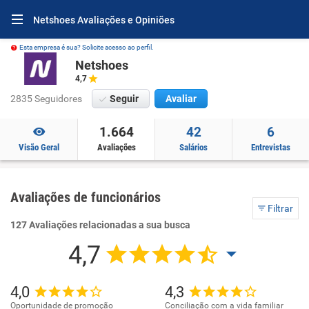
Netshoes Avaliações e Opiniões
Esta empresa é sua? Solicite acesso ao perfil.
Netshoes
4,7
2835 Seguidores
Seguir
Avaliar
1.664
42
6
Visão Geral
Avaliações
Salários
Entrevistas
Avaliações de funcionários
Filtrar
127 Avaliações relacionadas a sua busca
4,7
4,0
4,3
Oportunidade de promoção
Conciliação com a vida familiar