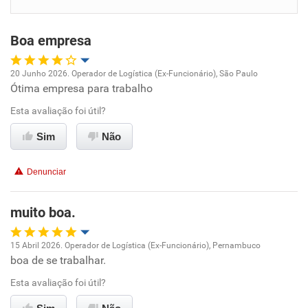
Benefícios
Boa empresa
Recomenda esta empresa
Recomenda a diretoria
20 Junho 2026. Operador de Logística (Ex-Funcionário), São Paulo
Ótima empresa para trabalho
Oportunidade de promoção
Esta avaliação foi útil?
Ambiente de trabalho
Sim
Não
Conciliação com a vida familiar
Denunciar
Benefícios
muito boa.
Recomenda esta empresa
15 Abril 2026. Operador de Logística (Ex-Funcionário), Pernambuco
Recomenda a diretoria
boa de se trabalhar.
Oportunidade de promoção
Esta avaliação foi útil?
Ambiente de trabalho