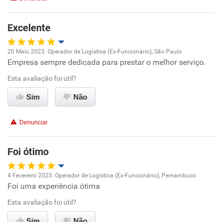
Excelente
20 Maio 2023. Operador de Logística (Ex-Funcionário), São Paulo
Empresa sempre dedicada para prestar o melhor serviço.
Oportunidade de promoção
Esta avaliação foi útil?
Ambiente de trabalho
Sim
Não
Conciliação com a vida familiar
Denunciar
Benefícios
Foi ótimo
Recomenda esta empresa
4 Fevereiro 2023. Operador de Logística (Ex-Funcionário), Pernambuco
Recomenda a diretoria
Foi uma experiência ótima
Oportunidade de promoção
Esta avaliação foi útil?
Ambiente de trabalho
Sim
Não