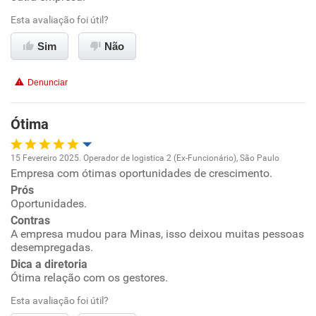
Ambiente de trabalho
Esta avaliação foi útil?
Conciliação com a vida familiar
Sim
Não
Benefícios
Denunciar
Recomenda esta empresa
Ótima
Recomenda a diretoria
15 Fevereiro 2025. Operador de logistica 2 (Ex-Funcionário), São Paulo
Empresa com ótimas oportunidades de crescimento.
Oportunidade de promoção
Prós
Oportunidades.
Ambiente de trabalho
Contras
A empresa mudou para Minas, isso deixou muitas pessoas
Conciliação com a vida familiar
desempregadas.
Dica a diretoria
Ótima relação com os gestores.
Benefícios
Esta avaliação foi útil?