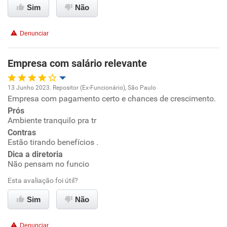
Sim
Não
Conciliação com a vida familiar
Denunciar
Benefícios
Empresa com salário relevante
Recomenda esta empresa
Recomenda a diretoria
13 Junho 2023. Repositor (Ex-Funcionário), São Paulo
Empresa com pagamento certo e chances de crescimento.
Oportunidade de promoção
Prós
Ambiente tranquilo pra tr
Ambiente de trabalho
Contras
Estão tirando benefícios .
Conciliação com a vida familiar
Dica a diretoria
Não pensam no funcio
Benefícios
Esta avaliação foi útil?
Sim
Não
Não recomenda esta empresa
Não recomenda a diretoria
Denunciar