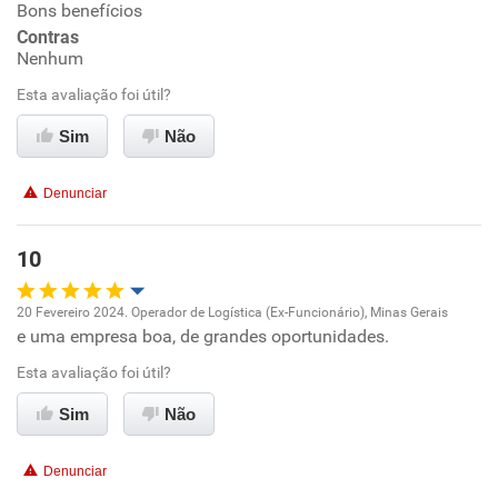
Bons benefícios
Contras
Conciliação com a vida familiar
Nenhum
Esta avaliação foi útil?
Benefícios
Sim
Não
Recomenda esta empresa
Denunciar
Recomenda a diretoria
10
20 Fevereiro 2024. Operador de Logística (Ex-Funcionário), Minas Gerais
e uma empresa boa, de grandes oportunidades.
Oportunidade de promoção
Esta avaliação foi útil?
Ambiente de trabalho
Sim
Não
Conciliação com a vida familiar
Denunciar