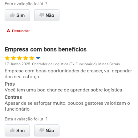
Esta avaliação foi útil?
Ambiente de trabalho
Sim
Não
Conciliação com a vida familiar
Denunciar
Benefícios
Empresa com bons benefícios
Recomenda esta empresa
17 Junho 2025. Operador de Logística (Ex-Funcionário), Minas Gerais
Recomenda a diretoria
Empresa com boas oportunidades de crescer, vai depender
Oportunidade de promoção
dos seu esforço.
Prós
Ambiente de trabalho
Você tem uma boa chance de aprender sobre logística
Contras
Conciliação com a vida familiar
Apesar de se esforçar muito, poucos gestores valorizam o
funcionário
Benefícios
Esta avaliação foi útil?
Sim
Não
Recomenda esta empresa