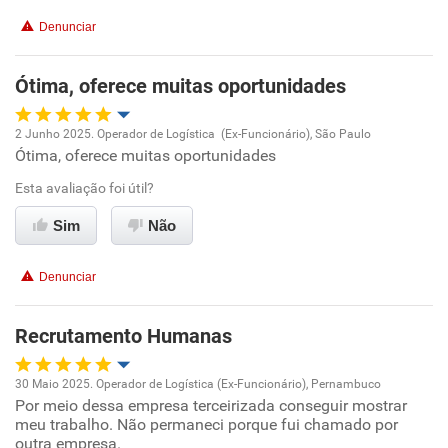
Não recomenda a diretoria
Denunciar
Ótima, oferece muitas oportunidades
2 Junho 2025. Operador de Logística (Ex-Funcionário), São Paulo
Ótima, oferece muitas oportunidades
Oportunidade de promoção
Esta avaliação foi útil?
Ambiente de trabalho
Sim
Não
Conciliação com a vida familiar
Denunciar
Benefícios
Recrutamento Humanas
Recomenda esta empresa
30 Maio 2025. Operador de Logística (Ex-Funcionário), Pernambuco
Recomenda a diretoria
Por meio dessa empresa terceirizada conseguir mostrar
Oportunidade de promoção
meu trabalho. Não permaneci porque fui chamado por
outra empresa.