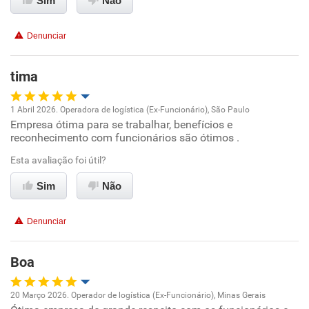
Sim
Não
Conciliação com a vida familiar
Denunciar
Benefícios
tima
Recomenda esta empresa
1 Abril 2026. Operadora de logística (Ex-Funcionário), São Paulo
Recomenda a diretoria
Empresa ótima para se trabalhar, benefícios e
Oportunidade de promoção
reconhecimento com funcionários são ótimos .
Ambiente de trabalho
Esta avaliação foi útil?
Sim
Não
Conciliação com a vida familiar
Denunciar
Benefícios
Boa
Recomenda esta empresa
Recomenda a diretoria
20 Março 2026. Operador de logística (Ex-Funcionário), Minas Gerais