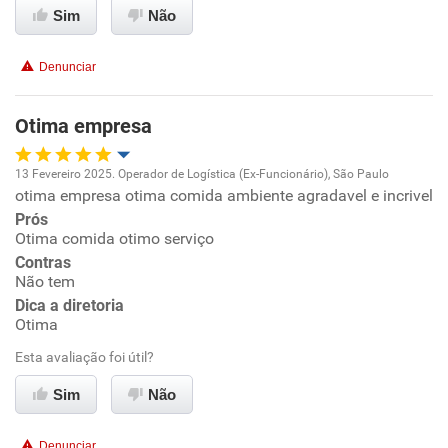
Recomenda esta empresa
Sim
Não
Recomenda a diretoria
Denunciar
Otima empresa
13 Fevereiro 2025. Operador de Logística (Ex-Funcionário), São Paulo
otima empresa otima comida ambiente agradavel e incrivel
Oportunidade de promoção
Prós
Otima comida otimo serviço
Ambiente de trabalho
Contras
Não tem
Conciliação com a vida familiar
Dica a diretoria
Otima
Benefícios
Esta avaliação foi útil?
Sim
Não
Recomenda esta empresa
Recomenda a diretoria
Denunciar