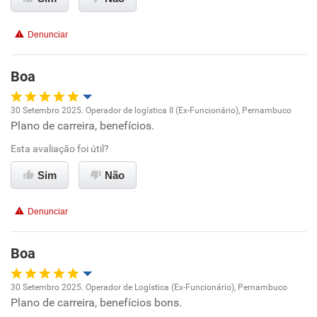
Conciliação com a vida familiar
Denunciar
Benefícios
Boa
Recomenda esta empresa
30 Setembro 2025. Operador de logística II (Ex-Funcionário), Pernambuco
Recomenda a diretoria
Plano de carreira, benefícios.
Oportunidade de promoção
Esta avaliação foi útil?
Ambiente de trabalho
Sim
Não
Conciliação com a vida familiar
Denunciar
Benefícios
Boa
Recomenda esta empresa
30 Setembro 2025. Operador de Logística (Ex-Funcionário), Pernambuco
Recomenda a diretoria
Plano de carreira, benefícios bons.
Oportunidade de promoção