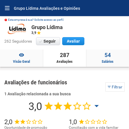
Grupo Lídima Avaliações e Opiniões
Esta empresa é sua? Solicite acesso ao perfil.
Grupo Lídima
3,9
262 Seguidores
Seguir
Avaliar
287
54
Visão Geral
Avaliações
Salários
Avaliações de funcionários
Filtrar
1 Avaliação relacionada a sua busca
3,0
2,0
1,0
Oportunidade de promoção
Conciliação com a vida familiar