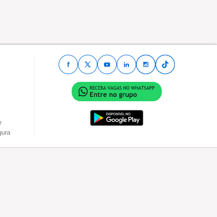
e
gura