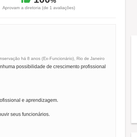
%
Aprovam a diretoria (de 1 avaliações)
nservação há 8 anos (Ex-Funcionário), Rio de Janeiro
Conciliação com a vida familiar
nhuma possibilidade de crescimento profissional
Benefícios
Recomenda a diretoria
ofissional e aprendizagem.
uvir seus funcionários.