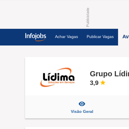
Av
Achar Vagas
Publicar Vagas
Grupo Líd
3,9
Visão Geral