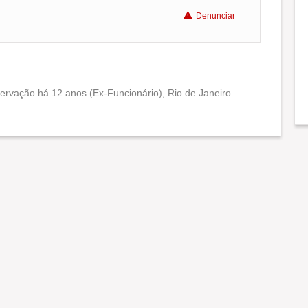
Denunciar
servação há 12 anos (Ex-Funcionário), Rio de Janeiro
Conciliação com a vida familiar
Benefícios